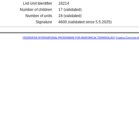
List Unit Identifier
18214
Number of children
17 (validated)
Number of units
18 (validated)
Signature
4600 (validated since 5.5.2025)
FEDERATIVE INTERNATIONAL PROGRAMME FOR ANATOMICAL TERMINOLOGY
Creative Commons Attr