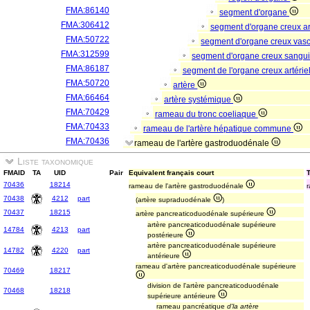
FMA:86140
segment d'organe
FMA:306412
segment d'organe creux a
FMA:50722
segment d'organe creux vas
FMA:312599
segment d'organe creux sangu
FMA:86187
segment de l'organe creux artérie
FMA:50720
artère
FMA:66464
artère systémique
FMA:70429
rameau du tronc coeliaque
FMA:70433
rameau de l'artère hépatique commune
FMA:70436
rameau de l'artère gastroduodénale
Liste taxonomique
FMAID
TA
UID
Pair
Equivalent français court
T
70436
18214
rameau de l'artère gastroduodénale
r
70438
4212
part
(artère supraduodénale
)
70437
18215
artère pancreaticoduodénale supérieure
artère pancreaticoduodénale supérieure
14784
4213
part
postérieure
artère pancreaticoduodénale supérieure
14782
4220
part
antérieure
rameau d'artère pancreaticoduodénale supérieure
70469
18217
division de l'artère pancreaticoduodénale
70468
18218
supérieure antérieure
rameau pancréatique
d'la artère