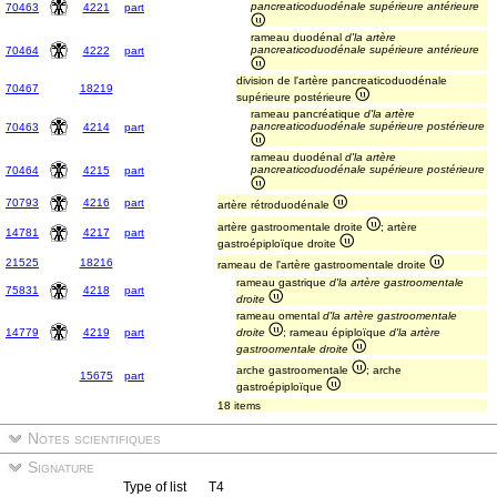
pancreaticoduodénale supérieure antérieure
70463
4221
part
rameau duodénal
d'la artère
pancreaticoduodénale supérieure antérieure
70464
4222
part
division de l'artère pancreaticoduodénale
70467
18219
supérieure postérieure
rameau pancréatique
d'la artère
pancreaticoduodénale supérieure postérieure
70463
4214
part
rameau duodénal
d'la artère
pancreaticoduodénale supérieure postérieure
70464
4215
part
70793
4216
part
artère rétroduodénale
artère gastroomentale droite
; artère
14781
4217
part
gastroépiploïque droite
21525
18216
rameau de l'artère gastroomentale droite
rameau gastrique
d'la artère gastroomentale
75831
4218
part
droite
rameau omental
d'la artère gastroomentale
14779
4219
part
droite
; rameau épiploïque
d'la artère
gastroomentale droite
arche gastroomentale
; arche
15675
part
gastroépiploïque
18 items
Notes scientifiques
Signature
Type of list
T4