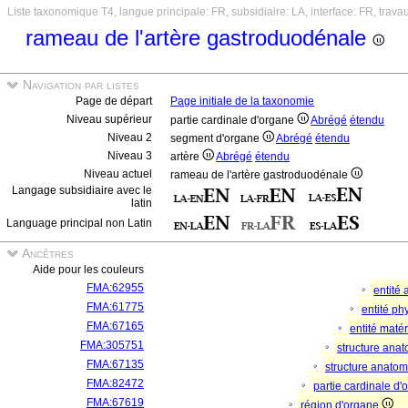
Liste taxonomique T4, langue principale: FR, subsidiaire: LA, interface: FR, trava
rameau de l'artère gastroduodénale
Navigation par listes
Page de départ
Page initiale de la taxonomie
Niveau supérieur
partie cardinale d'organe
Abrégé
étendu
Niveau 2
segment d'organe
Abrégé
étendu
Niveau 3
artère
Abrégé
étendu
Niveau actuel
rameau de l'artère gastroduodénale
Langage subsidiaire avec le
latin
Language principal non Latin
Ancêtres
Aide pour les couleurs
FMA:62955
entité
FMA:61775
entité p
FMA:67165
entité matér
FMA:305751
structure ana
FMA:67135
structure anato
FMA:82472
partie cardinale d
FMA:67619
région d'organe