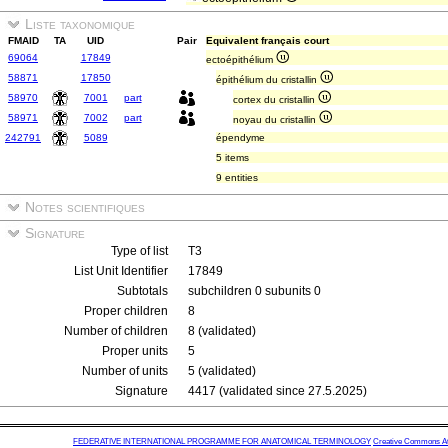
Liste taxonomique
FMAID
TA
UID
Pair
Equivalent français court
69064
17849
ectoépithélium
58871
17850
épithélium du cristallin
58970
7001
part
cortex du cristallin
58971
7002
part
noyau du cristallin
242791
5089
épendyme
5 items
9 entities
Notes scientifiques
Signature
Type of list
T3
List Unit Identifier
17849
Subtotals
subchildren 0 subunits 0
Proper children
8
Number of children
8 (validated)
Proper units
5
Number of units
5 (validated)
Signature
4417 (validated since 27.5.2025)
FEDERATIVE INTERNATIONAL PROGRAMME FOR ANATOMICAL TERMINOLOGY
Creative Commons Attr