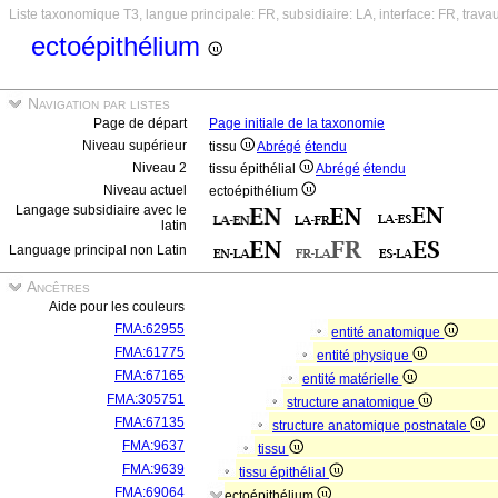
Liste taxonomique T3, langue principale: FR, subsidiaire: LA, interface: FR, trava
ectoépithélium
Navigation par listes
Page de départ
Page initiale de la taxonomie
Niveau supérieur
tissu
Abrégé
étendu
Niveau 2
tissu épithélial
Abrégé
étendu
Niveau actuel
ectoépithélium
Langage subsidiaire avec le
latin
Language principal non Latin
Ancêtres
Aide pour les couleurs
FMA:62955
entité anatomique
FMA:61775
entité physique
FMA:67165
entité matérielle
FMA:305751
structure anatomique
FMA:67135
structure anatomique postnatale
FMA:9637
tissu
FMA:9639
tissu épithélial
FMA:69064
ectoépithélium