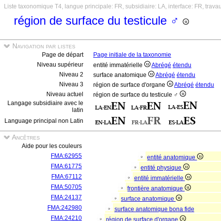
Liste taxonomique T4, langue principale: FR, subsidiaire: LA, interface: FR, trava
région de surface du testicule ♂
Navigation par listes
Page de départ
Page initiale de la taxonomie
Niveau supérieur
entité immatérielle
Abrégé
étendu
Niveau 2
surface anatomique
Abrégé
étendu
Niveau 3
région de surface d'organe
Abrégé
étendu
Niveau actuel
région de surface du testicule ♂
Langage subsidiaire avec le
latin
Language principal non Latin
Ancêtres
Aide pour les couleurs
FMA:62955
entité anatomique
FMA:61775
entité physique
FMA:67112
entité immatérielle
FMA:50705
frontière anatomique
FMA:24137
surface anatomique
FMA:242980
surface anatomique bona fide
FMA:24210
région de surface d'organe