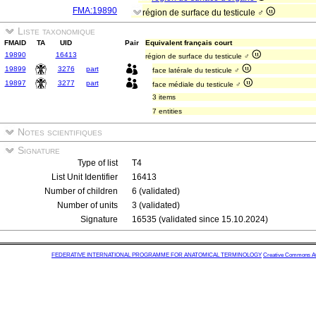
FMA:19890
région de surface du testicule ♂
Liste taxonomique
FMAID
TA
UID
Pair
Equivalent français court
19890
16413
région de surface du testicule ♂
19899
3276
part
face latérale du testicule ♂
19897
3277
part
face médiale du testicule ♂
3 items
7 entities
Notes scientifiques
Signature
Type of list
T4
List Unit Identifier
16413
Number of children
6 (validated)
Number of units
3 (validated)
Signature
16535 (validated since 15.10.2024)
FEDERATIVE INTERNATIONAL PROGRAMME FOR ANATOMICAL TERMINOLOGY
Creative Commons Attr