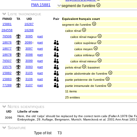
FMA:15881
segment de l'uretère
Liste taxonomique
FMAID
TA
UID
Pair
Equivalent français court
15881
16287
segment de l'uretère
284558
16288
calice rénal
76506
3095
part
calice rénal majeur
18676
3096
↓
part
calice supérieur
18677
3097
part
calice moyen
18678
3098
part
calice inférieur
76507
3099
part
calice rénal mineur
15575
3093
part
pelvis rénal
; bassinet
15882
3105
part
partie abdominale de l'uretère
15883
3106
part
partie pelvienne de l'uretère
77289
3107
part
partie intramurale de l'uretère
11 items
25 entities
Notes scientifiques
UID
Libelle of note
Here, the old ‘calyx’ should be replaced by the correct term calix (Faller A 1978 Die 
3096
Embryologie, 29. Auflage, Bergmann, Munich; Marecková et al. 2001 Ann Anat 183:
Signature
Type of list
T3