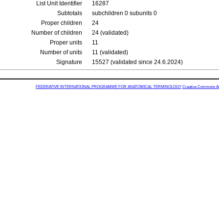
List Unit Identifier
16287
Subtotals
subchildren 0 subunits 0
Proper children
24
Number of children
24 (validated)
Proper units
11
Number of units
11 (validated)
Signature
15527 (validated since 24.6.2024)
FEDERATIVE INTERNATIONAL PROGRAMME FOR ANATOMICAL TERMINOLOGY
Creative Commons Attr