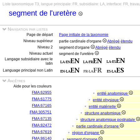
Liste taxonomique T3, langue principale: FR, subsidiaire: LA, interface: FR, trava
segment de l'uretère
Navigation par listes
Page de départ
Page initiale de la taxonomie
Niveau supérieur
partie cardinale d'organe
Abrégé
étendu
Niveau 2
segment d'organe
Abrégé
étendu
Niveau actuel
segment de l'uretère
Langage subsidiaire avec le
latin
Language principal non Latin
Ancêtres
Aide pour les couleurs
FMA:62955
entité anatomique
FMA:61775
entité physique
FMA:67165
entité matérielle
FMA:305751
structure anatomique
FMA:67135
structure anatomique postnatale
FMA:82472
partie cardinale d'organe
FMA:67619
région d'organe
FMA:86140
segment d'organe