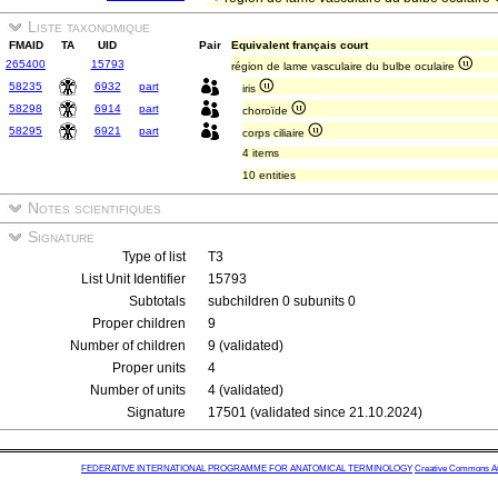
Liste taxonomique
FMAID
TA
UID
Pair
Equivalent français court
265400
15793
région de lame vasculaire du bulbe oculaire
58235
6932
part
iris
58298
6914
part
choroïde
58295
6921
part
corps ciliaire
4 items
10 entities
Notes scientifiques
Signature
Type of list
T3
List Unit Identifier
15793
Subtotals
subchildren 0 subunits 0
Proper children
9
Number of children
9 (validated)
Proper units
4
Number of units
4 (validated)
Signature
17501 (validated since 21.10.2024)
FEDERATIVE INTERNATIONAL PROGRAMME FOR ANATOMICAL TERMINOLOGY
Creative Commons Attr