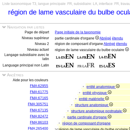
Liste taxonomique T3, langue principale: FR, subsidiaire: LA, interface: FR, trava
région de lame vasculaire du bulbe ocul
Navigation par listes
Page de départ
Page initiale de la taxonomie
Niveau supérieur
partie cardinale d'organe
Abrégé
étendu
Niveau 2
région de composant d'organe
Abrégé
étendu
Niveau actuel
région de lame vasculaire du bulbe oculaire
Langage subsidiaire avec le
latin
Language principal non Latin
Ancêtres
Aide pour les couleurs
FMA:62955
entité anatomique
FMA:61775
entité physique
FMA:67165
entité matérielle
FMA:305751
structure anatomique
FMA:67135
structure anatomique postnatale
FMA:82472
partie cardinale d'organe
FMA:86103
région de composant d'organe
FMA:265400
région de lame vasculaire du bulbe oculaire