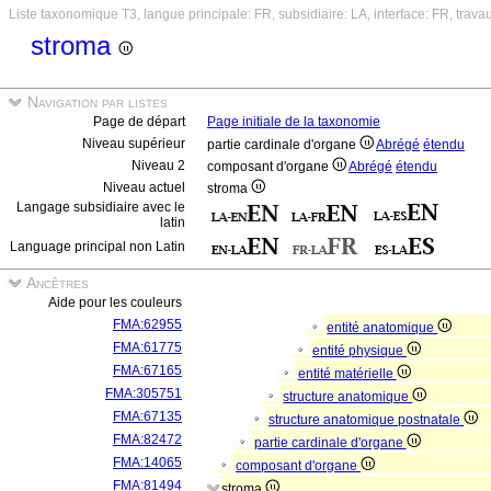
Liste taxonomique T3, langue principale: FR, subsidiaire: LA, interface: FR, trava
stroma
Navigation par listes
Page de départ
Page initiale de la taxonomie
Niveau supérieur
partie cardinale d'organe
Abrégé
étendu
Niveau 2
composant d'organe
Abrégé
étendu
Niveau actuel
stroma
Langage subsidiaire avec le
latin
Language principal non Latin
Ancêtres
Aide pour les couleurs
FMA:62955
entité anatomique
FMA:61775
entité physique
FMA:67165
entité matérielle
FMA:305751
structure anatomique
FMA:67135
structure anatomique postnatale
FMA:82472
partie cardinale d'organe
FMA:14065
composant d'organe
FMA:81494
stroma