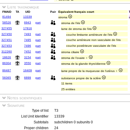
Liste taxonomique
FMAID
TA
UID
Pair
Equivalent français court
81494
13339
stroma
58526
6943
part
stroma de l'iris
327455
17816
lame de stroma de l'iris
327450
7493
part
couche limitante antérieure de l'iris
327451
7495
part
couche antérieure non vasculaire de l'iris
327453
7496
part
couche postérieure vasculaire de l'iris
312260
7452
part
stroma ciliaire
18626
3154
part
stroma de l'ovaire ♀
86304
3550
part
stroma de la glande thyroïdienne
86487
16409
part
lame propre de la muqueuse de l'utérus ♀
58365
6899
part
substance propre de la sclère
11 items
25 entities
Notes scientifiques
Signature
Type of list
T3
List Unit Identifier
13339
Subtotals
subchildren 0 subunits 0
Proper children
24