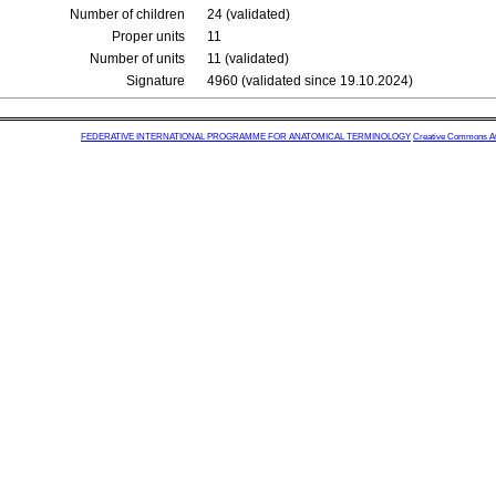
Number of children
24 (validated)
Proper units
11
Number of units
11 (validated)
Signature
4960 (validated since 19.10.2024)
FEDERATIVE INTERNATIONAL PROGRAMME FOR ANATOMICAL TERMINOLOGY
Creative Commons Attr