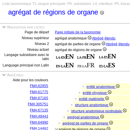
Liste taxonomique T3, langue principale: FR, subsidiaire: LA, interface: FR, trava
agrégat de régions de organe
Navigation par listes
Page de départ
Page initiale de la taxonomie
Niveau supérieur
agrégat anatomique
Abrégé
étendu
Niveau 2
agrégat de parties de organe
Abrégé
étendu
Niveau actuel
agrégat de régions de organe
Langage subsidiaire avec le
latin
Language principal non Latin
Ancêtres
Aide pour les couleurs
FMA:62955
entité anatomique
FMA:61775
entité physique
FMA:67165
entité matérielle
FMA:305751
structure anatomique
FMA:67135
structure anatomique postnatale
FMA:49443
agrégat anatomique
FMA:64990
agrégat de parties de organe
FMA:14462
agrégat de régions de organe