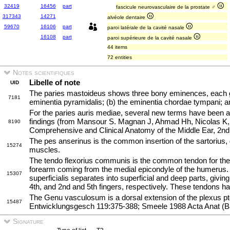
32419
16456
part
fascicule neurovasculaire de la prostate ♂
317343
14271
alvéole dentaire
59670
16106
part
paroi latérale de la cavité nasale
16108
part
paroi supérieure de la cavité nasale
44 items
72 entities
Notes scientifiques
Libelle of note
UID
The paries mastoideus shows three bony eminences, each givi
7181
eminentia pyramidalis; (b) the eminentia chordae tympani; an
For the paries auris mediae, several new terms have been add
findings (from Mansour S. Magnan J, Ahmad Hh, Nicolas K
8190
Comprehensive and Clinical Anatomy of the Middle Ear, 2nd
The pes anserinus is the common insertion of the sartorius,
15274
muscles.
The tendo flexorius communis is the common tendon for the s
forearm coming from the medial epicondyle of the humerus.
15307
superficialis separates into superficial and deep parts, giving
4th, and 2nd and 5th fingers, respectively. These tendons h
The Genu vasculosum is a dorsal extension of the plexus p
15487
Entwicklungsgesch 119:375-388; Smeele 1988 Acta Anat (Ba
Signature