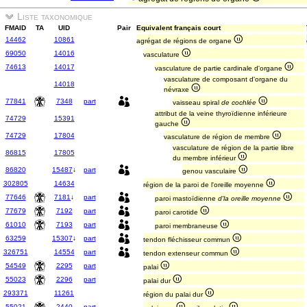
Liste taxonomique
FMAID
TA
UID
Pair
Equivalent français court
14462
10861
agrégat de régions de organe
69050
14016
vasculature
74613
14017
vasculature de partie cardinale d'organe
vasculature de composant d'organe du
14018
névraxe
77841
7348
part
vaisseau spiral
de cochlée
attribut de la veine thyroïdienne inférieure
74729
15391
gauche
74729
17804
vasculature de région de membre
vasculature de région de la partie libre
86815
17805
du membre inférieur
86820
15487
↓
part
genou vasculaire
302805
14634
région de la paroi de l'oreille moyenne
77646
7181
↓
part
paroi mastoïdienne
d'la oreille moyenne
77679
7192
part
paroi carotide
61010
7193
part
paroi membraneuse
63259
15307
↓
part
tendon fléchisseur commun
326751
14554
part
tendon extenseur commun
54549
2295
part
palai
55023
2296
part
palai dur
293371
11261
région du palai dur
55021
2440
part