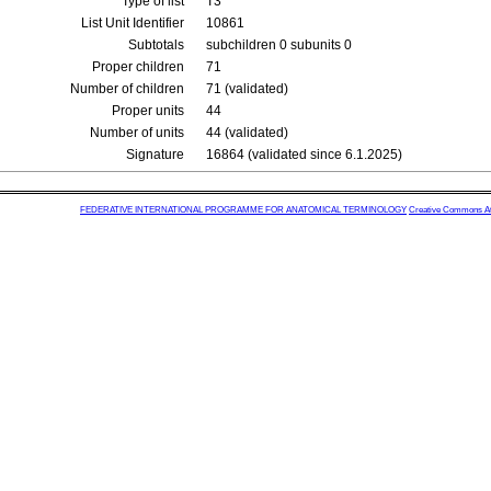
Type of list
T3
List Unit Identifier
10861
Subtotals
subchildren 0 subunits 0
Proper children
71
Number of children
71 (validated)
Proper units
44
Number of units
44 (validated)
Signature
16864 (validated since 6.1.2025)
FEDERATIVE INTERNATIONAL PROGRAMME FOR ANATOMICAL TERMINOLOGY
Creative Commons Attr