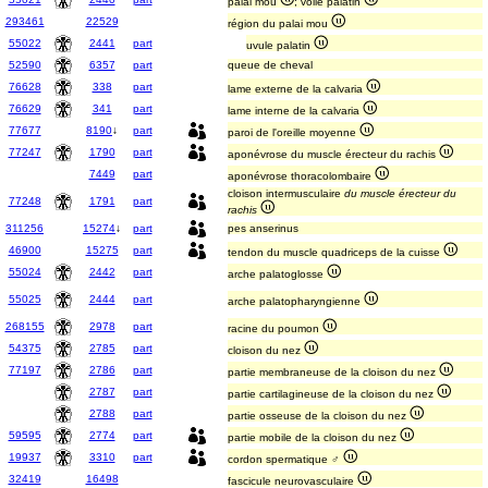
palai mou
; voile palatin
293461
22529
région du palai mou
55022
2441
part
uvule palatin
52590
6357
part
queue de cheval
76628
338
part
lame externe de la calvaria
76629
341
part
lame interne de la calvaria
77677
8190
↓
part
paroi de l'oreille moyenne
77247
1790
part
aponévrose du muscle érecteur du rachis
7449
part
aponévrose thoracolombaire
cloison intermusculaire
du muscle érecteur du
77248
1791
part
rachis
311256
15274
↓
part
pes anserinus
46900
15275
part
tendon du muscle quadriceps de la cuisse
55024
2442
part
arche palatoglosse
55025
2444
part
arche palatopharyngienne
268155
2978
part
racine du poumon
54375
2785
part
cloison du nez
77197
2786
part
partie membraneuse de la cloison du nez
2787
part
partie cartilagineuse de la cloison du nez
2788
part
partie osseuse de la cloison du nez
59595
2774
part
partie mobile de la cloison du nez
19937
3310
part
cordon spermatique ♂
32419
16498
fascicule neurovasculaire