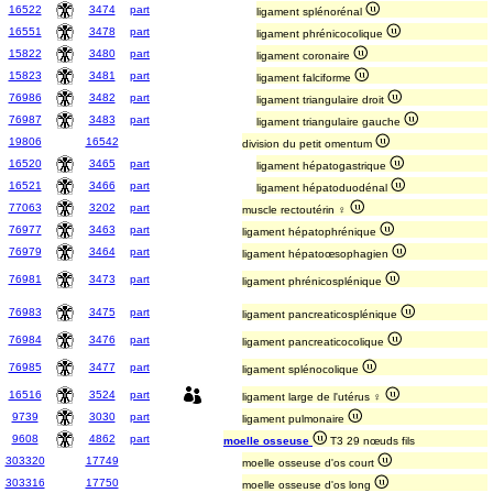
16522
3474
part
ligament splénorénal
16551
3478
part
ligament phrénicocolique
15822
3480
part
ligament coronaire
15823
3481
part
ligament falciforme
76986
3482
part
ligament triangulaire droit
76987
3483
part
ligament triangulaire gauche
19806
16542
division du petit omentum
16520
3465
part
ligament hépatogastrique
16521
3466
part
ligament hépatoduodénal
77063
3202
part
muscle rectoutérin ♀
76977
3463
part
ligament hépatophrénique
76979
3464
part
ligament hépatoœsophagien
76981
3473
part
ligament phrénicosplénique
76983
3475
part
ligament pancreaticosplénique
76984
3476
part
ligament pancreaticocolique
76985
3477
part
ligament splénocolique
16516
3524
part
ligament large de l'utérus ♀
9739
3030
part
ligament pulmonaire
9608
4862
part
moelle osseuse
T3 29 nœuds fils
303320
17749
moelle osseuse d'os court
303316
17750
moelle osseuse d'os long