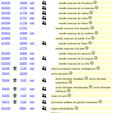
303330
16686
part
moelle osseuse de l'humérus
303324
17753
part
moelle osseuse de la clavicule
303336
17756
part
moelle osseuse du radius
303342
17757
part
moelle osseuse de l'ulna
303348
17758
part
moelle osseuse du fémur
303322
17751
moelle osseuse d'os irrégulier
303412
16688
part
moelle osseuse de la vertèbre
321885
17752
moelle osseuse de partie d'os
321931
16689
part
moelle osseuse de l'ilium
17755
moelle osseuse d'os plat
303392
16685
part
moelle osseuse du sternum
303400
17754
part
moelle osseuse de la scapula
303500
16687
part
moelle osseuse de la côte
61289
7149
part
méat acoustique externe cartilagineux
59415
18160
arche dentaire
arche dentaire maxillaire
; arche dentaire
55634
2326
part
supérieure
arche dentaire mandibulaire
; arche dentaire
55635
2327
part
inférieure
62055
7428
part
corps du sein
58072
7430
part
processus axillaire
de glande mammaire
323108
8686
↓
part
région rétrobulbaire