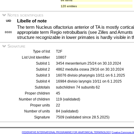
84 items
120 entities
Notes scientifiques
Libelle of note
UID
The term Nucleus olfactorius anterior of TA is mostly cortic
appropriate term Regio retrobulbaris (see Zilles and Amunts
8686
structure recognizable in lower primates is hardly visible in
Signature
Type of list
T2F
List Unit Identifier
10807
Sublist 1
3454 mesenterium 25/24 on 30.10.2024
Sublist 2
4862 medulla ossea 29/16 on 30.10.2024
Sublist 3
16076 divisio pharyngis 10/11 on 6.1.2025
Sublist 4
16984 divisio laryngis 10/11 on 6.1.2025
Subtotals
subchildren 74 subunits 62
Proper children
45
Number of children
119 (validated)
Proper units
22
Number of units
84 (validated)
Signature
7509 (validated since 28.5.2025)
FEDERATIVE INTERNATIONAL PROGRAMME FOR ANATOMICAL TERMINOLOGY
Creative Commons Attr