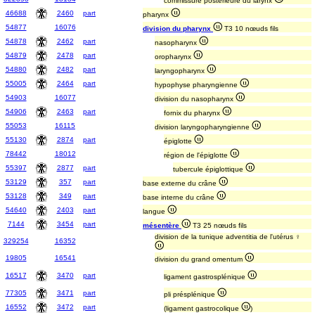
commissure postérieure du larynx
46688
2460
part
pharynx
54877
16076
division du pharynx
T3 10 nœuds fils
54878
2462
part
nasopharynx
54879
2478
part
oropharynx
54880
2482
part
laryngopharynx
55005
2464
part
hypophyse pharyngienne
54903
16077
division du nasopharynx
54906
2463
part
fornix du pharynx
55053
16115
division laryngopharyngienne
55130
2874
part
épiglotte
78442
18012
région de l'épiglotte
55397
2877
part
tubercule épiglottique
53129
357
part
base externe du crâne
53128
349
part
base interne du crâne
54640
2403
part
langue
7144
3454
part
mésentère
T3 25 nœuds fils
division de la tunique adventitia de l'utérus ♀
329254
16352
19805
16541
division du grand omentum
16517
3470
part
ligament gastrosplénique
77305
3471
part
pli présplénique
16552
3472
part
(ligament gastrocolique
)