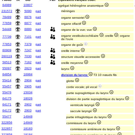
64989
10807
agrégat hétérogène anatomique
231572
5090
part
méninges
78499
6876
part
organe sensoriel
77659
6877
part
organe olfactif
54448
6880
part
organe de la vue; vue
organe vestibulocochléaire
; oreille
; organe
77739
7101
part
de l'ouïe
77853
7379
part
organe de goût
60909
7247
part
oreille interne
260119
7030
part
structure visuelle accessoire
56513
7162
part
oreille moyenne
55097
2823
part
larynx
64854
16984
division du larynx
T3 10 nœuds fils
55414
2904
part
glotte
55457
2905
part
corde vocale; pli vocal
55476
15034
partie supraglottique du larynx
64175
18026
division de partie supraglottique du larynx
64171
2902
part
ventricule laryngé
64172
2903
part
saccule laryngé
55477
14948
partie infraglottique du larynx
322856
14949
commissure du larynx
322857
18183
commissure antérieure du larynx
322858
18184