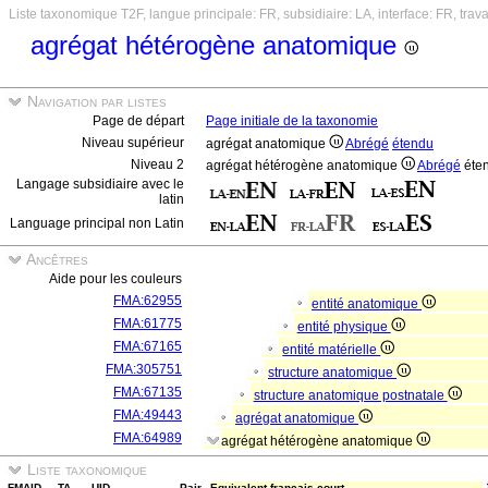
Liste taxonomique T2F, langue principale: FR, subsidiaire: LA, interface: FR, trav
agrégat hétérogène anatomique
Navigation par listes
Page de départ
Page initiale de la taxonomie
Niveau supérieur
agrégat anatomique
Abrégé
étendu
Niveau 2
agrégat hétérogène anatomique
Abrégé
éte
Langage subsidiaire avec le
latin
Language principal non Latin
Ancêtres
Aide pour les couleurs
FMA:62955
entité anatomique
FMA:61775
entité physique
FMA:67165
entité matérielle
FMA:305751
structure anatomique
FMA:67135
structure anatomique postnatale
FMA:49443
agrégat anatomique
FMA:64989
agrégat hétérogène anatomique
Liste taxonomique
FMAID
TA
UID
Pair
Equivalent français court