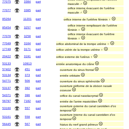
77075
3384
part
masculin ♂
orifice interne évacuant de l'urèthre
77077
3385
part
masculin ♂
85264
11201
part
orifice interne de l'urèthre féminin ♀
orifice interne remplissant de l'urèthre
85454
3257
part
féminin ♀
orifice interne évacuant de l'urèthre
77076
3258
part
féminin ♀
77049
3164
part
orifice abdominal de la trompe utérine ♀
17749
3171
part
orifice utérin de la trompe utérine ♀
20422
3191
part
orifice externe de l'utérus ♀
53133
10913
entrée anatomique du crâne
57402
451
part
ouverture du sinus frontal
53134
373
part
entrée orbitaire
54771
506
part
ouverture du sinus sphénoïde
ouverture piriforme
de la cloison nasale
53137
392
part
osseuse
54371
396
part
orifice du canal nasolacrymal
56797
7182
part
entrée de l'antre mastoïdien
ouverture externe du canal carotidien
d'os
53160
557
part
temporal
ouverture interne du canal carotidien
d'os
53161
558
part
temporal
56445
567
part
hiatus du nerf grand pétreux