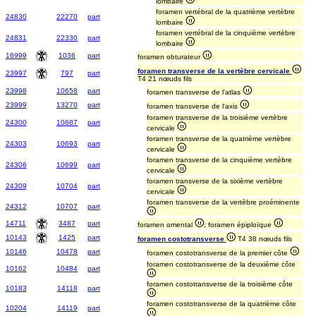
lombaire
foramen vertébral de la quatrième vertèbre
24830
22270
part
lombaire
foramen vertébral de la cinquième vertèbre
24831
22330
part
lombaire
16999
1036
part
foramen obturateur
foramen transverse de la vertèbre cervicale
23997
797
part
T4 21 nœuds fils
23998
10658
part
foramen transverse de l'atlas
23999
13270
part
foramen transverse de l'axis
foramen transverse de la troisième vertèbre
24300
10687
part
cervicale
foramen transverse de la quatrième vertèbre
24303
10693
part
cervicale
foramen transverse de la cinquième vertèbre
24306
10699
part
cervicale
foramen transverse de la sixième vertèbre
24309
10704
part
cervicale
foramen transverse de la vertèbre proéminente
24312
10707
part
14711
3487
part
foramen omental
; foramen épiploïque
10143
1425
part
foramen costotransverse
T4 38 nœuds fils
10146
10478
part
foramen costotransverse de la premier côte
foramen costotransverse de la deuxième côte
10162
10484
part
foramen costotransverse de la troisième côte
10183
14118
part
foramen costotransverse de la quatrième côte
10204
14119
part