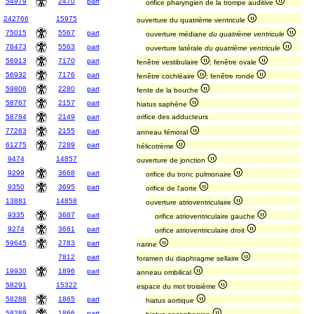
54979
2470
part
orifice pharyngien de la trompe auditive
242766
15975
ouverture du quatrième ventricule
75015
5567
part
ouverture médiane
du quatrième ventricule
78473
5563
part
ouverture latérale
du quatrième ventricule
56913
7170
part
fenêtre vestibulaire
; fenêtre ovale
56932
7176
part
fenêtre cochléaire
; fenêtre ronde
59806
2280
part
fente de la bouche
58767
2157
part
hiatus saphène
58784
2149
part
orifice des adducteurs
77263
2155
part
anneau fémoral
61275
7289
part
hélicotrème
9474
14857
ouverture de jonction
9299
3668
part
orifice du tronc pulmonaire
9350
3695
part
orifice de l'aorte
13881
14858
ouverture atrioventriculaire
9335
3687
part
orifice atrioventriculaire gauche
9274
3661
part
orifice atrioventriculaire droit
59645
2783
part
narine
7812
part
foramen du diaphragme sellaire
19930
1896
part
anneau ombilical
58291
15322
espace du mot troisième
58288
1865
part
hiatus aortique
58289
1866
part