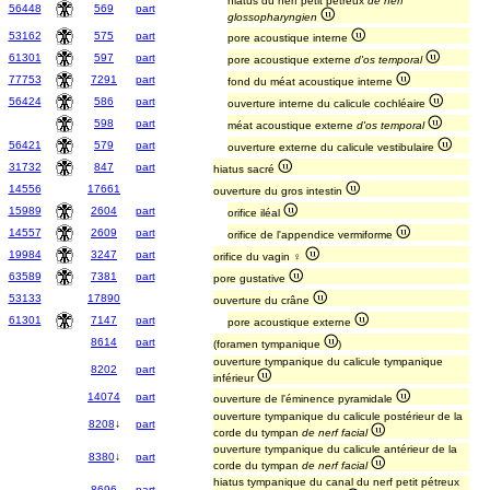
hiatus du nerf petit pétreux
de nerf
56448
569
part
glossopharyngien
53162
575
part
pore acoustique interne
61301
597
part
pore acoustique externe
d'os temporal
77753
7291
part
fond du méat acoustique interne
56424
586
part
ouverture interne du calicule cochléaire
598
part
méat acoustique externe
d'os temporal
56421
579
part
ouverture externe du calicule vestibulaire
31732
847
part
hiatus sacré
14556
17661
ouverture du gros intestin
15989
2604
part
orifice iléal
14557
2609
part
orifice de l'appendice vermiforme
19984
3247
part
orifice du vagin ♀
63589
7381
part
pore gustative
53133
17890
ouverture du crâne
61301
7147
part
pore acoustique externe
8614
part
(foramen tympanique
)
ouverture tympanique du calicule tympanique
8202
part
inférieur
14074
part
ouverture de l'éminence pyramidale
ouverture tympanique du calicule postérieur de la
8208
↓
part
corde du tympan
de nerf facial
ouverture tympanique du calicule antérieur de la
8380
↓
part
corde du tympan
de nerf facial
hiatus tympanique du canal du nerf petit pétreux
8696
part