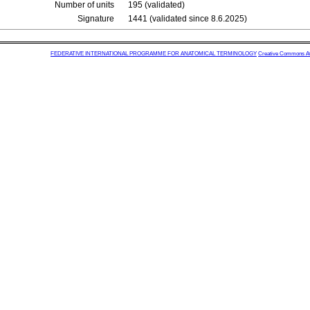
Number of units
195 (validated)
Signature
1441 (validated since 8.6.2025)
FEDERATIVE INTERNATIONAL PROGRAMME FOR ANATOMICAL TERMINOLOGY
Creative Commons Attr