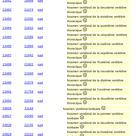
13481
14998
part
thoracique
foramen vertébral de la deuxième vertèbre
13482
21474
part
thoracique
foramen vertébral de la troisième vertèbre
13483
21530
part
thoracique
foramen vertébral de la quatrième vertèbre
13484
21810
part
thoracique
foramen vertébral de la cinquième vertèbre
13485
21586
part
thoracique
foramen vertébral de la sixième vertèbre
13486
21866
part
thoracique
foramen vertébral de la septième vertèbre
13487
21642
part
thoracique
foramen vertébral de l'huitième vertèbre
13488
21922
part
thoracique
foramen vertébral de la neuvième vertèbre
13489
21698
part
thoracique
foramen vertébral de la dixième vertèbre
13490
21978
part
thoracique
foramen vertébral de l'onzième vertèbre
13491
21754
part
thoracique
foramen vertébral de la douzième vertèbre
13492
22034
part
thoracique
24826
21144
foramen vertébral lombaire
foramen vertébral de la premier vertèbre
24827
22090
part
lombaire
foramen vertébral de la deuxième vertèbre
24828
22150
part
lombaire
foramen vertébral de la troisième vertèbre
24829
22210
part