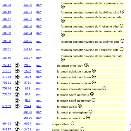
foramen costotransverse de la cinquième côte
10225
14120
part
10246
14121
part
foramen costotransverse de la sixième côte
foramen costotransverse de la septième côte
10267
14122
part
10288
14123
part
foramen costotransverse de l'huitième côte
foramen costotransverse de la neuvième côte
10309
14124
part
10330
14125
part
foramen costotransverse de la dixième côte
10351
14126
part
foramen costotransverse de l'onzième côte
foramen costotransverse de la douzième côte
10369
14127
part
75347
2835
part
(foramen thyroïdien
)
17031
1525
part
foramen sciatique majeur
17035
1526
part
foramen sciatique mineur
75351
5789
part
foramen interventriculaire
75346
838
part
foramen intervertébral du sacrum
73355
839
part
foramen sacré antérieur
842
part
foramen sacré postérieur
57159
2374
part
foramen apical
16828
part
foramen physiologique
16829
part
foramen anatomique
86464
6077
part
corps calleux
54935
2461
part
cavité pharyngienne