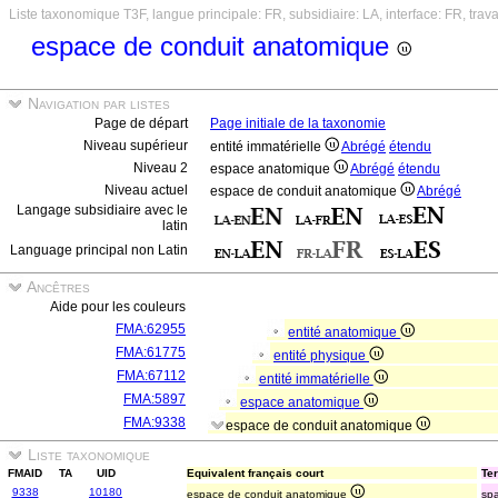
Liste taxonomique T3F, langue principale: FR, subsidiaire: LA, interface: FR, trav
espace de conduit anatomique
Navigation par listes
Page de départ
Page initiale de la taxonomie
Niveau supérieur
entité immatérielle
Abrégé
étendu
Niveau 2
espace anatomique
Abrégé
étendu
Niveau actuel
espace de conduit anatomique
Abrégé
Langage subsidiaire avec le
latin
Language principal non Latin
Ancêtres
Aide pour les couleurs
FMA:62955
entité anatomique
FMA:61775
entité physique
FMA:67112
entité immatérielle
FMA:5897
espace anatomique
FMA:9338
espace de conduit anatomique
Liste taxonomique
FMAID
TA
UID
Equivalent français court
Ter
9338
10180
espace de conduit anatomique
spa