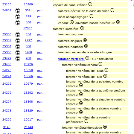
53165
10909
espace de canal crânien
54809
359
↓
part
foramen déchiré
de la base du crâne
399
part
méat nasopharyngien
400
part
choane
; ouverture nasale postérieure
17045
↓
foramen immatériel
75306
454
part
foramen magnum
75352
7297
part
foramen singulier
75304
300
foramen nourricier
75350
5268
part
foramen caecum de la moelle allongée
13479
788
part
foramen vertébral
T4 27 nœuds fils
13480
20926
foramen vertébral cervical
24293
10659
part
foramen vertébral de l'atlas
24294
10666
part
foramen vertébral de l'axis
foramen vertébral de la troisième vertèbre
24295
10679
part
cervicale
foramen vertébral de la quatrième vertèbre
24296
13292
part
cervicale
foramen vertébral de la cinquième vertèbre
24297
13308
part
cervicale
foramen vertébral de la sixième vertèbre
24298
13329
part
cervicale
foramen vertébral de la vertèbre
24299
15017
part
proéminente
9143
21143
foramen vertébral thoracique
foramen vertébral de la premier vertèbre