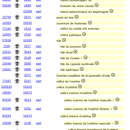
hiatus oesophagien
58290
1869
part
foramen de veine creuse
15306
part
hiatus splanchnique du diaphragme
15758
2673
part
porte du foie
14563
16050
ouverture de l'estomac
77190
2533
part
orifice du cardia
d'le estomac
14565
2543
part
orifice pylorique
57836
16183
hile
7330
2977
part
hile du poumon
15610
3044
part
hile rénal
18652
3146
part
hile de l'ovaire ♀
15646
3565
part
hile du capsule surrénale
15841
4886
part
hile splénique
3071
part
foramen papillaire de la pyramide rénale
77047
3137
part
orifice de l'uretère
326635
16316
orifice d'urèthre
19650
16473
orifice externe d'urèthre
85265
3413
part
orifice externe de l'urèthre masculin ♂
85266
3261
part
orifice externe de l'urèthre féminin ♀
85263
16474
orifice interne d'urèthre
15938
3138
part
orifice interne de l'urèthre masculin ♂
orifice interne remplissant de l'urèthre