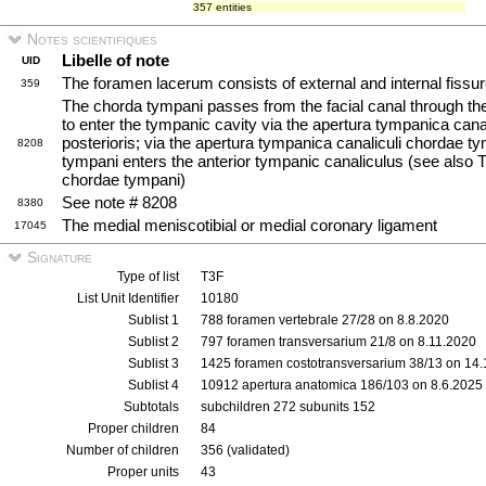
357 entities
Notes scientifiques
Libelle of note
UID
The foramen lacerum consists of external and internal fissur
359
The chorda tympani passes from the facial canal through the
to enter the tympanic cavity via the apertura tympanica cana
posterioris; via the apertura tympanica canaliculi chordae ty
8208
tympani enters the anterior tympanic canaliculus (see also 
chordae tympani)
See note # 8208
8380
The medial meniscotibial or medial coronary ligament
17045
Signature
Type of list
T3F
List Unit Identifier
10180
Sublist 1
788 foramen vertebrale 27/28 on 8.8.2020
Sublist 2
797 foramen transversarium 21/8 on 8.11.2020
Sublist 3
1425 foramen costotransversarium 38/13 on 14
Sublist 4
10912 apertura anatomica 186/103 on 8.6.2025
Subtotals
subchildren 272 subunits 152
Proper children
84
Number of children
356 (validated)
Proper units
43