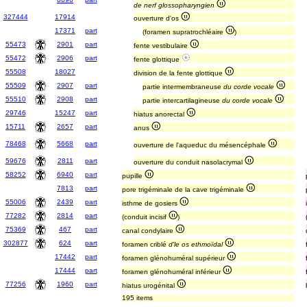
de nerf glossopharyngien
327444
17914
ouverture d'os
17371
part
(foramen supratrochléaire
)
55473
2901
part
fente vestibulaire
55472
2906
part
fente glottique
55508
18027
division de la fente glottique
55509
2907
part
partie intermembraneuse
du corde vocale
55510
2908
part
partie intercartilagineuse
du corde vocale
29746
15247
part
hiatus anorectal
15711
2657
part
anus
78468
5668
part
ouverture de l'aqueduc du mésencéphale
59676
2811
part
ouverture du conduit nasolacrymal
58252
6940
part
pupille
7813
part
pore trigéminale de la cave trigéminale
55006
2439
part
isthme de gosiers
77282
2814
part
(conduit incisif
)
75369
467
part
canal condylaire
302877
624
part
foramen criblé
d'le os ethmoïdal
17442
part
foramen glénohuméral supérieur
17444
part
foramen glénohuméral inférieur
77256
1960
part
hiatus urogénital
195 items