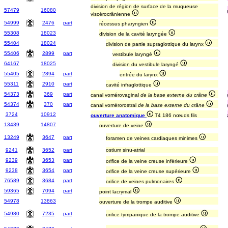
division de région de surface de la muqueuse
57479
16080
viscérocrânienne
54999
2476
part
récessus pharyngien
55308
18023
division de la cavité laryngée
55404
18024
division de partie supraglottique du larynx
55406
2899
part
vestibule laryngé
64167
18025
division du vestibule laryngé
55405
2894
part
entrée du larynx
55311
2910
part
cavité infraglottique
54373
369
part
canal vomérovaginal
de la base externe du crâne
54374
370
part
canal vomérorostral
de la base externe du crâne
3724
10912
ouverture anatomique
T4 186 nœuds fils
13439
14807
ouverture de veine
13249
3647
part
foramen de veines cardiaques minimes
9241
3652
part
ostium sinu-atrial
9239
3653
part
orifice de la veine creuse inférieure
9238
3654
part
orifice de la veine creuse supérieure
76589
3684
part
orifice de veines pulmonaires
59365
7094
part
point lacrymal
54978
13863
ouverture de la trompe auditive
54980
7235
part
orifice tympanique de la trompe auditive