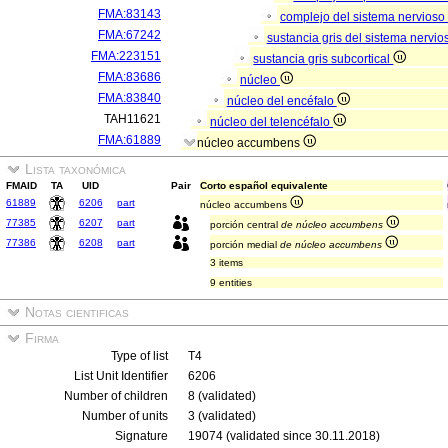
FMA:83143
complejo del sistema nervioso
FMA:67242
sustancia gris del sistema nervio
FMA:223151
sustancia gris subcortical
FMA:83686
núcleo
FMA:83840
núcleo del encéfalo
TAH11621
núcleo del telencéfalo
FMA:61889
núcleo accumbens
Lista taxonómica
FMAID
TA
UID
Pair
Corto español equivalente
61889
6206
part
núcleo accumbens
77385
6207
part
porción central
de núcleo accumbens
77386
6208
part
porción medial
de núcleo accumbens
3 items
9 entities
Notas cientificas
Firma
Type of list
T4
List Unit Identifier
6206
Number of children
8 (validated)
Number of units
3 (validated)
Signature
19074 (validated since 30.11.2018)