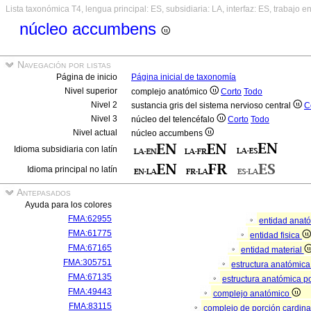
Lista taxonómica T4, lengua principal: ES, subsidiaria: LA, interfaz: ES, trabajo e
núcleo accumbens
Navegación por listas
Página de inicio
Página inicial de taxonomía
Nivel superior
complejo anatómico
Corto
Todo
Nivel 2
sustancia gris del sistema nervioso central
C
Nivel 3
núcleo del telencéfalo
Corto
Todo
Nivel actual
núcleo accumbens
Idioma subsidiaria con latín
Idioma principal no latín
Antepasados
Ayuda para los colores
FMA:62955
entidad anat
FMA:61775
entidad fisica
FMA:67165
entidad material
FMA:305751
estructura anatómic
FMA:67135
estructura anatómica p
FMA:49443
complejo anatómico
FMA:83115
complejo de porción cardina