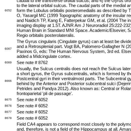
caudal to the transverse orbital sulcus; and 4) the Gyrus orbita
to the lateral orbital sulcus. The caudal parts of the medial a
form the Lobulus orbitalis posteromedialis as described by 
6052
O, Yasargil MC (1999 Topographic anatomy of the insular r
and Naidich TP, Kang E, Fatterpekar GM, et al. (2004 The 
imaging display at 1.5T. AJNR Am J Neuroradiol 25:222-232
Human Brain in Standard MNI Space. Academic/Elsevier, Sa
Regio orbitalis posterolateralis.
The Gyrus cingularis (Cingulate gyrus) can at least be divided
and a Retrosplenial part. Vogt BA, Palomero-Gallagher N (20
6067
Paxinos G, eds: The Human Nervous System, 3rd ed. Elsev
added a Midcingulate cortex.
See note # 8762
6069
Usually, the Sulcus centralis does not reach the Sulcus later
a short gyrus, the Gyrus subcentralis, which is formed by the
Postcentral gyri in their ventralmost parts. The Subcentral gy
8666
behind by the Anterior and Posterior subcentral sulci (Deje
Petrides and Pandya 2012). Also known as: Central or Rolan
frontoparietal 'pli de passage'.
See note # 6052
8675
See note # 6052
8676
See note # 6052
8677
See note # 6052
8678
Field CA4 appears to correspond most closely to the polymo
and, therefore, is not a field of the Hippocampus at all. Ama