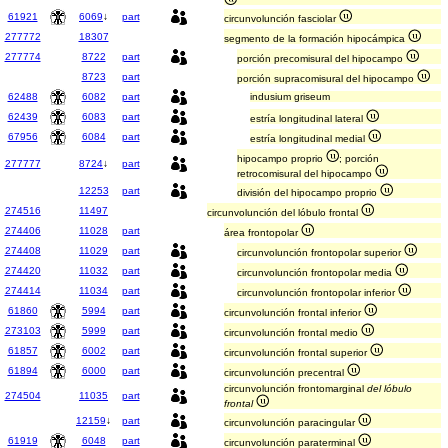
61921
6069
↓
part
circunvolunción fasciolar
277772
18307
segmento de la formación hipocámpica
277774
8722
part
porción precomisural del hipocampo
8723
part
porción supracomisural del hipocampo
62488
6082
part
indusium griseum
62439
6083
part
estría longitudinal lateral
67956
6084
part
estría longitudinal medial
hipocampo proprio
; porción
277777
8724
↓
part
retrocomisural del hipocampo
12253
part
división del hipocampo proprio
274516
11497
circunvolunción del lóbulo frontal
274406
11028
part
área frontopolar
274408
11029
part
circunvolunción frontopolar superior
274420
11032
part
circunvolunción frontopolar media
274414
11034
part
circunvolunción frontopolar inferior
61860
5994
part
circunvolunción frontal inferior
273103
5999
part
circunvolunción frontal medio
61857
6002
part
circunvolunción frontal superior
61894
6000
part
circunvolunción precentral
circunvolunción frontomarginal
del lóbulo
274504
11035
part
frontal
12159
↓
part
circunvolunción paracingular
61919
6048
part
circunvolunción paraterminal