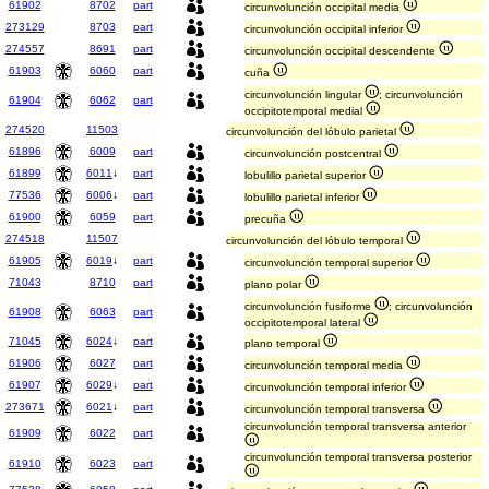
61902
8702
part
circunvolunción occipital media
273129
8703
part
circunvolunción occipital inferior
274557
8691
part
circunvolunción occipital descendente
61903
6060
part
cuña
circunvolunción lingular
; circunvolunción
61904
6062
part
occipitotemporal medial
274520
11503
circunvolunción del lóbulo parietal
61896
6009
part
circunvolunción postcentral
61899
6011
↓
part
lobulillo parietal superior
77536
6006
↓
part
lobulillo parietal inferior
61900
6059
part
precuña
274518
11507
circunvolunción del lóbulo temporal
61905
6019
↓
part
circunvolunción temporal superior
71043
8710
part
plano polar
circunvolunción fusiforme
; circunvolunción
61908
6063
part
occipitotemporal lateral
71045
6024
↓
part
plano temporal
61906
6027
part
circunvolunción temporal media
61907
6029
↓
part
circunvolunción temporal inferior
273671
6021
↓
part
circunvolunción temporal transversa
circunvolunción temporal transversa anterior
61909
6022
part
circunvolunción temporal transversa posterior
61910
6023
part