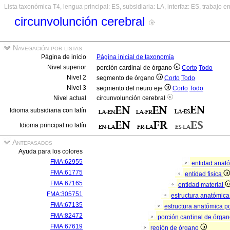
Lista taxonómica T4, lengua principal: ES, subsidiaria: LA, interfaz: ES, trabajo e
circunvolunción cerebral
Navegación por listas
Página de inicio
Página inicial de taxonomía
Nivel superior
porción cardinal de órgano
Corto
Todo
Nivel 2
segmento de órgano
Corto
Todo
Nivel 3
segmento del neuro eje
Corto
Todo
Nivel actual
circunvolunción cerebral
Idioma subsidiaria con latín
Idioma principal no latín
Antepasados
Ayuda para los colores
FMA:62955
entidad anat
FMA:61775
entidad fisica
FMA:67165
entidad material
FMA:305751
estructura anatómic
FMA:67135
estructura anatómica p
FMA:82472
porción cardinal de órga
FMA:67619
región de órgano