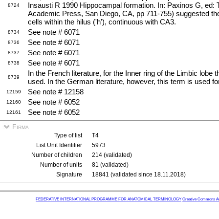
Insausti R 1990 Hippocampal formation. In: Paxinos G, e
8724
Academic Press, San Diego, CA, pp 711-755) suggested the 
cells within the hilus ('h'), continuous with CA3.
See note # 6071
8734
See note # 6071
8736
See note # 6071
8737
See note # 6071
8738
In the French literature, for the Inner ring of the Limbic lobe
8739
used. In the German literature, however, this term is used f
See note # 12158
12159
See note # 6052
12160
See note # 6052
12161
Firma
Type of list
T4
List Unit Identifier
5973
Number of children
214 (validated)
Number of units
81 (validated)
Signature
18841 (validated since 18.11.2018)
FEDERATIVE INTERNATIONAL PROGRAMME FOR ANATOMICAL TERMINOLOGY
Creative Commons Attr