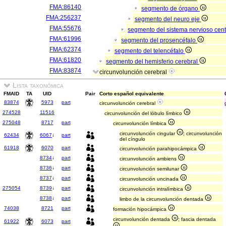
FMA:86140
segmento de órgano
FMA:256237
segmento del neuro eje
FMA:55676
segmento del sistema nervioso cen
FMA:61996
segmento del prosencéfalo
FMA:62374
segmento del telencéfalo
FMA:61820
segmento del hemisferio cerebral
FMA:83874
circunvolunción cerebral
Lista taxonómica
FMAID
TA
UID
Pair
Corto español equivalente
83874
5973
part
circunvolunción cerebral
274528
11516
circunvolunción del lóbulo límbico
275048
8717
part
circunvolunción límbica
circunvolunción cingular
; circunvolunción
62434
6067
↓
part
del cíngulo
61918
6070
part
circunvolunción parahipocámpica
8734
↓
part
circunvolunción ambiens
8736
↓
part
circunvolunción semilunar
8737
↓
part
circunvolunción uncinada
275054
8739
↓
part
circunvolunción intralímbica
8738
↓
part
limbo de la circunvolunción dentada
74038
8721
part
formación hipocámpica
circunvolunción dentada
; fascia dentada
61922
6073
part