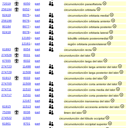
72019
6050
part
circunvolunción paraolfatoria
256194
6052
↓
part
circunvolunción orbitaria
62419
8675
↓
part
circunvolunción orbitaria medial
256196
8676
↓
part
circunvolunción orbitaria anterior
80184
8677
↓
part
circunvolunción orbitaria posterior
62418
8678
↓
part
circunvolunción orbitaria lateral
12160
↓
part
lobulillo orbitario posteromedial
12161
↓
part
región orbitaria posterolateral
61893
6054
part
circunvolunción recta
274526
6031
part
circunvolunción del islot
67555
6032
part
circunvolunción larga del islot
274723
11498
part
circunvolunción larga anterior del islot
274729
11508
part
circunvolunción larga posterior del islot
61913
6033
part
circunvolunción corta del islot
274705
11509
part
circunvolunción corta anterior del islot
274711
11510
part
circunvolunción corta media del islot
274717
11511
part
circunvolunción corta posterior del islot
12167
part
circunvolunción transversa del islot
61915
11513
part
circunvolunción accesoria anterior del islot
75266
6036
part
limen del islot
274522
11500
circunvolunción del lóbulo occipital
61901
8701
part
circunvolunción occipital superior