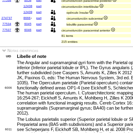
77538
6058
part
circunvolunción paracentral posterior
12438
part
circunvolunción interlóbular
12439
part
opérculo ínsular
274737
8666
↓
part
circunvolunción subcentral
77534
6045
part
lobulillo paracentral
77537
6046
part
circunvolunción paracentral anterior
81 items
215 entities
Notas cientificas
Libelle of note
UID
The Angular and supramarginal gyri form with the Parietal op
inferior (Inferior parietal lobule or IPL). The Gyrus angulari
further subdivided (see Caspers S, Amunts K, Zilles K 2012 P
JK, Paxinos G, eds: The Human Nervous System, 3rd ed. E
1035). The Operculum parietale (Parietal operculum) contain
functionally defined areas OP1-4 (see Eickhoff S, Schleiche
6006
The human parietal operculum. I. Cytoarchitectonic mapping
16:254-267; Eickhoff S, Amunts K, Mohlberg H, Zilles K 20
correlation with functional imaginig results. Cereb Cortex 1
supramarginalis (Supramarginal gyrus; BA40) can be further
2012).
The Lobulus parietalis superior (Superior parietal lobule or S
Preparietal area (BA5 with subdivisions) and a Superior pari
see Scheperjans F, Eickhoff SB, Mohlberg H, et al. 2008 Pro
6011