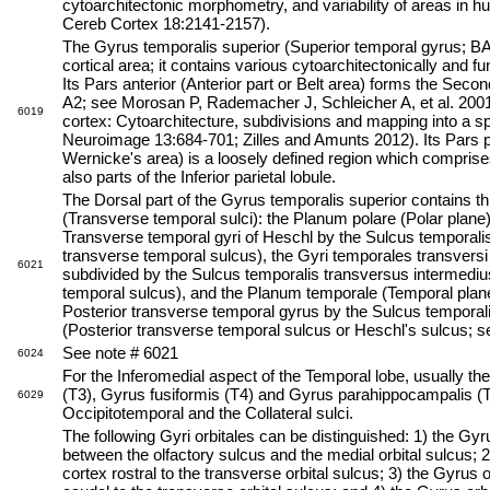
cytoarchitectonic morphometry, and variability of areas in h
Cereb Cortex 18:2141-2157).
The Gyrus temporalis superior (Superior temporal gyrus; B
cortical area; it contains various cytoarchitectonically and fun
Its Pars anterior (Anterior part or Belt area) forms the Seco
A2; see Morosan P, Rademacher J, Schleicher A, et al. 20
6019
cortex: Cytoarchitecture, subdivisions and mapping into a s
Neuroimage 13:684-701; Zilles and Amunts 2012). Its Pars po
Wernicke's area) is a loosely defined region which comprise
also parts of the Inferior parietal lobule.
The Dorsal part of the Gyrus temporalis superior contains th
(Transverse temporal sulci): the Planum polare (Polar plane)
Transverse temporal gyri of Heschl by the Sulcus temporalis
transverse temporal sulcus), the Gyri temporales transversi
6021
subdivided by the Sulcus temporalis transversus intermediu
temporal sulcus), and the Planum temporale (Temporal plane
Posterior transverse temporal gyrus by the Sulcus temporali
(Posterior transverse temporal sulcus or Heschl's sulcus; 
See note # 6021
6024
For the Inferomedial aspect of the Temporal lobe, usually th
(T3), Gyrus fusiformis (T4) and Gyrus parahippocampalis (T
6029
Occipitotemporal and the Collateral sulci.
The following Gyri orbitales can be distinguished: 1) the Gyru
between the olfactory sulcus and the medial orbital sulcus; 2)
cortex rostral to the transverse orbital sulcus; 3) the Gyrus or