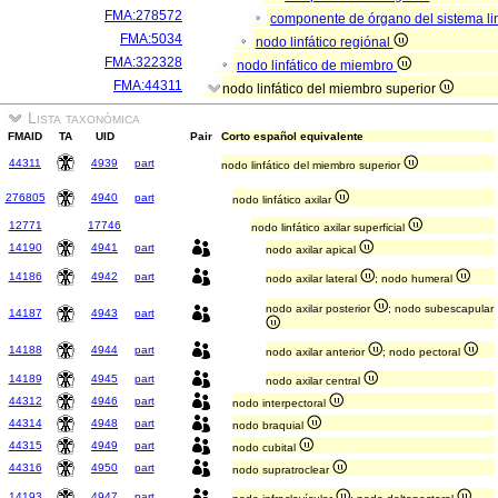
FMA:278572
componente de órgano del sistema li
FMA:5034
nodo linfático regiónal
FMA:322328
nodo linfático de miembro
FMA:44311
nodo linfático del miembro superior
Lista taxonómica
FMAID
TA
UID
Pair
Corto español equivalente
44311
4939
part
nodo linfático del miembro superior
276805
4940
part
nodo linfático axilar
12771
17746
nodo linfático axilar superficial
14190
4941
part
nodo axilar apical
14186
4942
part
nodo axilar lateral
; nodo humeral
nodo axilar posterior
; nodo subescapular
14187
4943
part
14188
4944
part
nodo axilar anterior
; nodo pectoral
14189
4945
part
nodo axilar central
44312
4946
part
nodo interpectoral
44314
4948
part
nodo braquial
44315
4949
part
nodo cubital
44316
4950
part
nodo supratroclear
14193
4947
part