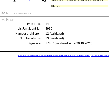
nodo infraclavícular
; nodo deltopectoral
13 items
Notas cientificas
Firma
Type of list
T4
List Unit Identifier
4939
Number of children
12 (validated)
Number of units
13 (validated)
Signature
17807 (validated since 20.10.2024)
FEDERATIVE INTERNATIONAL PROGRAMME FOR ANATOMICAL TERMINOLOGY
Creative Commons Attr