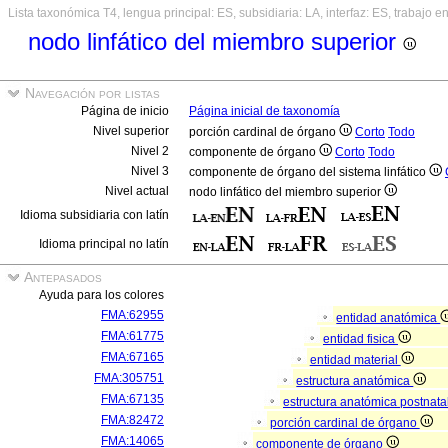
Lista taxonómica T4, lengua principal: ES, subsidiaria: LA, interfaz: ES, trabajo e
nodo linfático del miembro superior
Navegación por listas
Página de inicio
Página inicial de taxonomía
Nivel superior
porción cardinal de órgano
Corto
Todo
Nivel 2
componente de órgano
Corto
Todo
Nivel 3
componente de órgano del sistema linfático
Nivel actual
nodo linfático del miembro superior
Idioma subsidiaria con latín
Idioma principal no latín
Antepasados
Ayuda para los colores
FMA:62955
entidad anatómica
FMA:61775
entidad fisica
FMA:67165
entidad material
FMA:305751
estructura anatómica
FMA:67135
estructura anatómica postnata
FMA:82472
porción cardinal de órgano
FMA:14065
componente de órgano