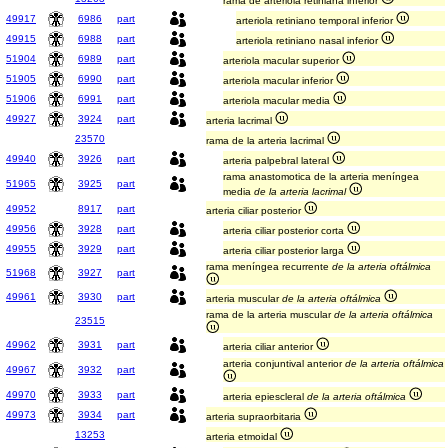
rama de arteriola retiniana inferior
49917
6986
part
arteriola retiniano temporal inferior
49915
6988
part
arteriola retiniano nasal inferior
51904
6989
part
arteriola macular superior
51905
6990
part
arteriola macular inferior
51906
6991
part
arteriola macular media
49927
3924
part
arteria lacrimal
23570
rama de la arteria lacrimal
49940
3926
part
arteria palpebral lateral
rama anastomotica de la arteria meníngea
51965
3925
part
media
de la arteria lacrimal
49952
8917
part
arteria ciliar posterior
49956
3928
part
arteria ciliar posterior corta
49955
3929
part
arteria ciliar posterior larga
rama meníngea recurrente
de la arteria oftálmica
51968
3927
part
49961
3930
part
arteria muscular
de la arteria oftálmica
rama de la arteria muscular
de la arteria oftálmica
23515
49962
3931
part
arteria ciliar anterior
arteria conjuntival anterior
de la arteria oftálmica
49967
3932
part
49970
3933
part
arteria epiescleral
de la arteria oftálmica
49973
3934
part
arteria supraorbitaria
13253
arteria etmoidal