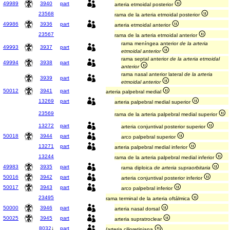
49989
3940
part
arteria etmoidal posterior
23568
rama de la arteria etmoidal posterior
49986
3936
part
arteria etmoidal anterior
23567
rama de la arteria etmoidal anterior
rama meníngea anterior
de la arteria
49993
3937
part
etmoidal anterior
rama septal anterior
de la arteria etmoidal
49994
3938
part
anterior
rama nasal anterior lateral
de la arteria
3939
part
etmoidal anterior
50012
3941
part
arteria palpebral medial
13269
part
arteria palpebral medial superior
23569
rama de la arteria palpebral medial superior
13272
part
arteria conjuntival posterior superior
50018
3944
part
arco palpebral superior
13271
part
arteria palpebral medial inferior
13244
rama de la arteria palpebral medial inferior
49983
3935
part
rama diploica
de arteria supraorbitaria
50016
3942
part
arteria conjuntival posterior inferior
50017
3943
part
arco palpebral inferior
23495
rama terminal de la arteria oftálmica
50000
3946
part
arteria nasal dorsal
50025
3945
part
arteria supratroclear
8032
↓
part
(arteria cilioretiniana
)