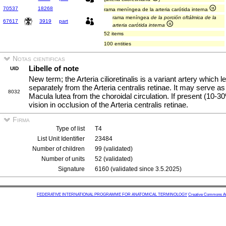
70537
18268
rama meníngea de la arteria carótida interna
rama meníngea
de la porción oftálmica de la
67617
3919
part
arteria carótida interna
52 items
100 entities
Notas cientificas
Libelle of note
UID
New term; the Arteria cilioretinalis is a variant artery which 
separately from the Arteria centralis retinae. It may serve as
8032
Macula lutea from the choroidal circulation. If present (10-30
vision in occlusion of the Arteria centralis retinae.
Firma
Type of list
T4
List Unit Identifier
23484
Number of children
99 (validated)
Number of units
52 (validated)
Signature
6160 (validated since 3.5.2025)
FEDERATIVE INTERNATIONAL PROGRAMME FOR ANATOMICAL TERMINOLOGY
Creative Commons Attr