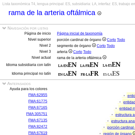
Lista taxonómica T4, lengua principal: ES, subsidiaria: LA, interfaz: ES, trabajo e
rama de la arteria oftálmica
Navegación por listas
Página de inicio
Página inicial de taxonomía
Nivel superior
porción cardinal de órgano
Corto
Todo
Nivel 2
segmento de órgano
Corto
Todo
Nivel 3
arteria
Corto
Todo
Nivel actual
rama de la arteria oftálmica
Idioma subsidiaria con latín
Idioma principal no latín
Antepasados
Ayuda para los colores
FMA:62955
enti
FMA:61775
entidad
FMA:67165
entidad m
FMA:305751
estructura 
FMA:67135
estructura an
FMA:82472
porción cardina
FMA:67619
región de órgano