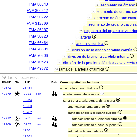
FMA:86140
segmento de órgano
FMA:306412
segmento de órgano ca
FMA:50722
segmento de órgano cavo
FMA:312599
segmento de órgano cavo s
FMA:86187
segmento del órgano cavo arter
FMA:50720
arteria
FMA:66464
arteria sistemica
FMA:70504
división de la arteria carótida común
FMA:70506
división de la arteria carótida interna
FMA:70523
división de la porción oftálmica
de la arteria
FMA:49872
rama de la arteria oftálmica
Lista taxonómica
FMAID
TA
UID
Pair
Corto español equivalente
49872
23484
rama de la arteria oftálmica
49879
3921
part
arteria central de la retina
13264
rama de la arteria central de la retina
13260
arteriola retiniana superior
13262
rama de arteriola retiniana superior
49912
6985
part
arteriola retiniano temporal superior
49909
6987
part
arteriola retiniano nasal superior
13261
arteriola retiniana inferior
13263