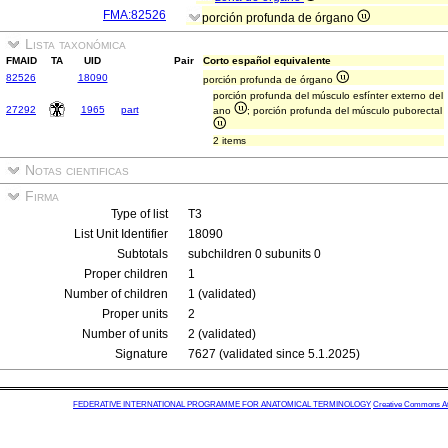
FMA:82526
porción profunda de órgano
Lista taxonómica
FMAID
TA
UID
Pair
Corto español equivalente
82526
18090
porción profunda de órgano
porción profunda del músculo esfínter externo del
27292
1965
part
ano
; porción profunda del músculo puborectal
2 items
Notas cientificas
Firma
Type of list
T3
List Unit Identifier
18090
Subtotals
subchildren 0 subunits 0
Proper children
1
Number of children
1 (validated)
Proper units
2
Number of units
2 (validated)
Signature
7627 (validated since 5.1.2025)
FEDERATIVE INTERNATIONAL PROGRAMME FOR ANATOMICAL TERMINOLOGY
Creative Commons Attr