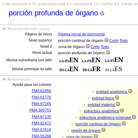
Lista taxonómica T3, lengua principal: ES, subsidiaria: LA, interfaz: ES, trabajo e
porción profunda de órgano
Navegación por listas
Página de inicio
Página inicial de taxonomía
Nivel superior
porción cardinal de órgano
Corto
Todo
Nivel 2
zona de órgano
Corto
Todo
Nivel actual
porción profunda de órgano
Idioma subsidiaria con latín
Idioma principal no latín
Antepasados
Ayuda para los colores
FMA:62955
entidad anatómica
FMA:61775
entidad fisica
FMA:67165
entidad material
FMA:305751
estructura anatómica
FMA:67135
estructura anatómica postnatal
FMA:82472
porción cardinal de órgano
FMA:67619
región de órgano
FMA:55268
zona de órgano