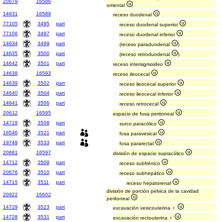
20679
16586
omental
14631
16589
receso duodenal
77105
3495
part
receso duodenal superior
77106
3497
part
receso duodenal inferior
14634
3499
part
(receso paraduodenal
)
14635
3500
part
(receso retroduodenal
)
14642
3501
part
receso intersigmoideo
14638
16593
receso ileocecal
14639
3502
part
receso ileocecal superior
14640
3504
part
receso ileocecal inferior
14641
3506
part
receso retrocecal
20612
16595
espacio de fosa peritoneal
14719
3508
part
surco paracólico
16546
3521
part
fosa paravesical
19749
3533
part
fosa pararectal
20681
16597
división de espacio supracólico
14712
3509
part
receso subfrénico
20676
3510
part
receso subhepático
14715
3511
part
receso hepatorenal
división de porción pelvica de la cavidad
20922
16602
peritoneal
14729
3523
part
excavación vesicouterina ♀
14728
3531
part
excavación rectouterina ♀