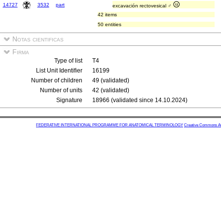
14727
3532
part
excavación rectovesical ♂
42 items
50 entities
Notas cientificas
Firma
Type of list
T4
List Unit Identifier
16199
Number of children
49 (validated)
Number of units
42 (validated)
Signature
18966 (validated since 14.10.2024)
FEDERATIVE INTERNATIONAL PROGRAMME FOR ANATOMICAL TERMINOLOGY
Creative Commons Attr