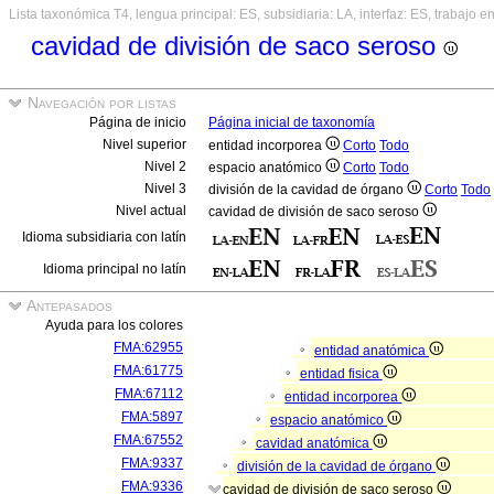
Lista taxonómica T4, lengua principal: ES, subsidiaria: LA, interfaz: ES, trabajo e
cavidad de división de saco seroso
Navegación por listas
Página de inicio
Página inicial de taxonomía
Nivel superior
entidad incorporea
Corto
Todo
Nivel 2
espacio anatómico
Corto
Todo
Nivel 3
división de la cavidad de órgano
Corto
Todo
Nivel actual
cavidad de división de saco seroso
Idioma subsidiaria con latín
Idioma principal no latín
Antepasados
Ayuda para los colores
FMA:62955
entidad anatómica
FMA:61775
entidad fisica
FMA:67112
entidad incorporea
FMA:5897
espacio anatómico
FMA:67552
cavidad anatómica
FMA:9337
división de la cavidad de órgano
FMA:9336
cavidad de división de saco seroso