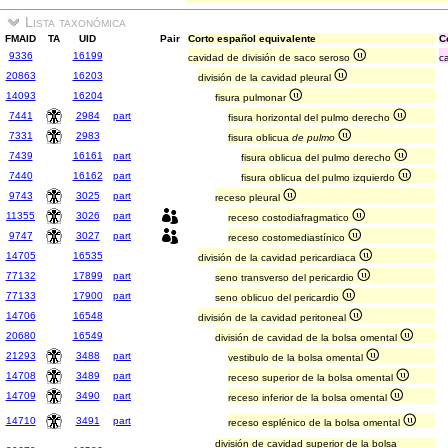
Lista taxonómica
FMAID
TA
UID
Pair
Corto español equivalente
C
9336
16199
cavidad de división de saco seroso
ca
20863
16203
división de la cavidad pleural
14093
16204
fisura pulmonar
7441
2984
part
fisura horizontal del pulmo derecho
7331
2983
fisura oblicua
de pulmo
7439
16161
part
fisura oblicua del pulmo derecho
7440
16162
part
fisura oblicua del pulmo izquierdo
9743
3025
part
receso pleural
11355
3026
part
receso costodiafragmatico
9747
3027
part
receso costomediastínico
14705
16535
división de la cavidad pericardiaca
77132
17899
part
seno transverso del pericardio
77133
17900
part
seno oblicuo del pericardio
14706
16548
división de la cavidad peritoneal
20680
16549
división de cavidad de la bolsa omental
21293
3488
part
vestibulo de la bolsa omental
14708
3489
part
receso superior de la bolsa omental
14709
3490
part
receso inferior de la bolsa omental
14710
3491
part
receso esplénico de la bolsa omental
división de cavidad superior de la bolsa