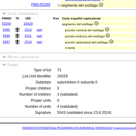
FMA:55269
segmento del esófago
Lista taxonómica
FMAID
TA
UID
Pair
Corto español equivalente
55269
16029
segmento del esófago
9395
2510
part
porción cervical del esófago
9396
2511
part
porción torácica del esófago
9397
2514
part
porción abdominal del esófago
4 items
Notas cientificas
Firma
Type of list
T3
List Unit Identifier
16029
Subtotals
subchildren 0 subunits 0
Proper children
3
Number of children
3 (validated)
Proper units
4
Number of units
4 (validated)
Signature
5543 (validated since 23.6.2024)
FEDERATIVE INTERNATIONAL PROGRAMME FOR ANATOMICAL TERMINOLOGY
Creative Commons Attr