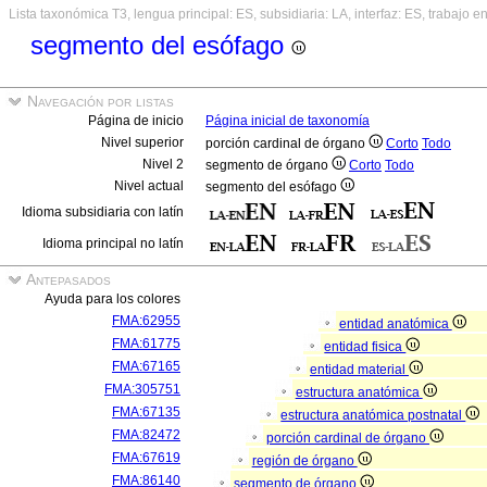
Lista taxonómica T3, lengua principal: ES, subsidiaria: LA, interfaz: ES, trabajo e
segmento del esófago
Navegación por listas
Página de inicio
Página inicial de taxonomía
Nivel superior
porción cardinal de órgano
Corto
Todo
Nivel 2
segmento de órgano
Corto
Todo
Nivel actual
segmento del esófago
Idioma subsidiaria con latín
Idioma principal no latín
Antepasados
Ayuda para los colores
FMA:62955
entidad anatómica
FMA:61775
entidad fisica
FMA:67165
entidad material
FMA:305751
estructura anatómica
FMA:67135
estructura anatómica postnatal
FMA:82472
porción cardinal de órgano
FMA:67619
región de órgano
FMA:86140
segmento de órgano