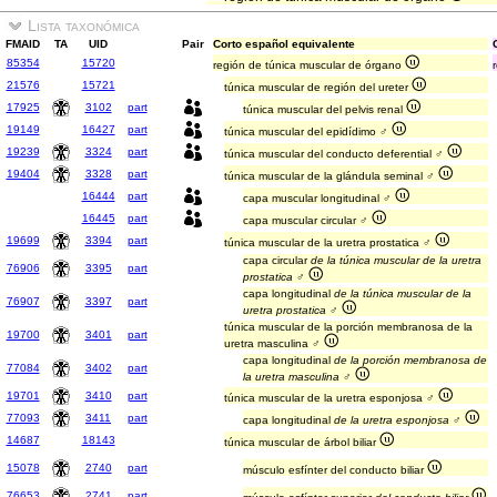
Lista taxonómica
FMAID
TA
UID
Pair
Corto español equivalente
85354
15720
región de túnica muscular de órgano
21576
15721
túnica muscular de región del ureter
17925
3102
part
túnica muscular del pelvis renal
19149
16427
part
túnica muscular del epidídimo ♂
19239
3324
part
túnica muscular del conducto deferential ♂
19404
3328
part
túnica muscular de la glándula seminal ♂
16444
part
capa muscular longitudinal ♂
16445
part
capa muscular circular ♂
19699
3394
part
túnica muscular de la uretra prostatica ♂
capa circular
de la túnica muscular de la uretra
76906
3395
part
prostatica
♂
capa longitudinal
de la túnica muscular de la
76907
3397
part
uretra prostatica
♂
túnica muscular de la porción membranosa de la
19700
3401
part
uretra masculina ♂
capa longitudinal
de la porción membranosa de
77084
3402
part
la uretra masculina
♂
19701
3410
part
túnica muscular de la uretra esponjosa ♂
77093
3411
part
capa longitudinal
de la uretra esponjosa
♂
14687
18143
túnica muscular de árbol biliar
15078
2740
part
músculo esfínter del conducto biliar
76653
2741
part