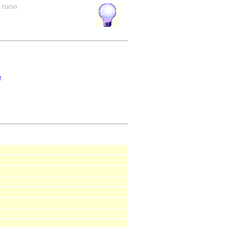
n curso
o