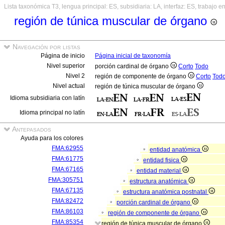
Lista taxonómica T3, lengua principal: ES, subsidiaria: LA, interfaz: ES, trabajo e
región de túnica muscular de órgano
Navegación por listas
Página de inicio
Página inicial de taxonomía
Nivel superior
porción cardinal de órgano
Corto
Todo
Nivel 2
región de componente de órgano
Corto
Tod
Nivel actual
región de túnica muscular de órgano
Idioma subsidiaria con latín
Idioma principal no latín
Antepasados
Ayuda para los colores
FMA:62955
entidad anatómica
FMA:61775
entidad fisica
FMA:67165
entidad material
FMA:305751
estructura anatómica
FMA:67135
estructura anatómica postnatal
FMA:82472
porción cardinal de órgano
FMA:86103
región de componente de órgano
FMA:85354
región de túnica muscular de órgano