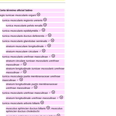
Corto término oficial latino
regio tunicae muscularis organi
tunica muscularis regionis ureteris
tunica muscularis pelvis renalis
tunica muscularis epididymidis ♂
tunica muscularis ductus deferentis ♂
tunica muscularis glandulae seminalis ♂
stratum musculare longitudinale ♂
stratum musculare circulare ♂
tunica muscularis urethrae masculinae ♂
stratum circulare
tunicae muscularis urethrae
masculinae
♂
stratum longitudinale
tunicae muscularis urethrae
masculinae
♂
tunica muscularis partis membranaceae urethrae
masculinae ♂
stratum longitudinale
partis membranaceae
urethrae masculinae
♂
tunica muscularis urethrae masculinae ♂
stratum longitudinale
urethrae masculinae
♂
tunica muscularis arboris biliaris
musculus sphincter ductus biliaris
; musculus
sphincter ductus choledochi