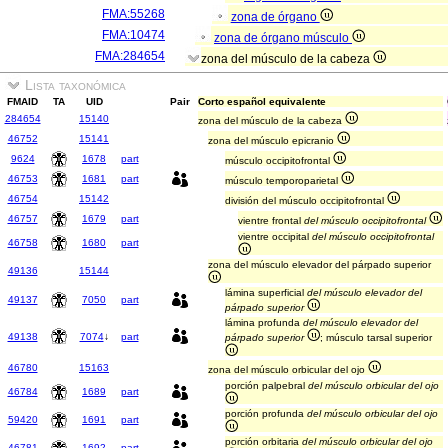
FMA:55268
zona de órgano
FMA:10474
zona de órgano músculo
FMA:284654
zona del músculo de la cabeza
Lista taxonómica
FMAID
TA
UID
Pair
Corto español equivalente
284654
15140
zona del músculo de la cabeza
46752
15141
zona del músculo epicranio
9624
1678
part
músculo occipitofrontal
46753
1681
part
músculo temporoparietal
46754
15142
división del músculo occipitofrontal
46757
1679
part
vientre frontal
del músculo occipitofrontal
vientre occipital
del músculo occipitofrontal
46758
1680
part
zona del músculo elevador del párpado superior
49136
15144
lámina superficial
del músculo elevador del
49137
7050
part
párpado superior
lámina profunda
del músculo elevador del
49138
7074
↓
part
párpado superior
; músculo tarsal superior
46780
15163
zona del músculo orbicular del ojo
porción palpebral
del músculo orbicular del ojo
46784
1689
part
porción profunda
del músculo orbicular del ojo
59420
1691
part
porción orbitaria
del músculo orbicular del ojo
46781
1692
part