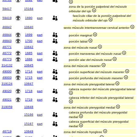
zona de la porción palpebral
del músculo
59417
15164
orbicular del ojo
fascículo ciliar
de la porción palpebral del
59419
1690
part
músculo orbicular del ojo
46842
10640
sexto músculo intertransversar cervical anterior
46844
1699
part
porción marginal
46843
1700
part
porción labial
46771
10642
zona del músculo nasal
46772
1685
part
porción transversa
del músculo nasal
46773
1686
part
porción alar
del músculo nasal
314132
10645
zona del músculo maseter
49000
1714
part
porción superficial
del músculo maseter
49003
1715
part
porción profunda
del músculo maseter
319124
10647
zona del músculo pterygoidal lateral
cabeza superior del músculo pterygoidal lateral
49020
1718
part
cabeza inferior del músculo pterygoidal lateral
49021
1719
part
319059
10648
zona del músculo pterygoidal medial
cabeza profunda del músculo pterygoidal
15166
part
medial
cabeza superficial del músculo pterygoidal
15167
part
medial
46719
10649
zona del músculo hyogloso