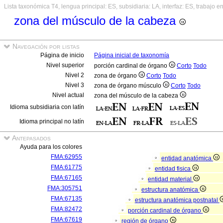
Lista taxonómica T4, lengua principal: ES, subsidiaria: LA, interfaz: ES, trabajo e
zona del músculo de la cabeza
Navegación por listas
Página de inicio
Página inicial de taxonomía
Nivel superior
porción cardinal de órgano
Corto
Todo
Nivel 2
zona de órgano
Corto
Todo
Nivel 3
zona de órgano músculo
Corto
Todo
Nivel actual
zona del músculo de la cabeza
Idioma subsidiaria con latín
Idioma principal no latín
Antepasados
Ayuda para los colores
FMA:62955
entidad anatómica
FMA:61775
entidad fisica
FMA:67165
entidad material
FMA:305751
estructura anatómica
FMA:67135
estructura anatómica postnatal
FMA:82472
porción cardinal de órgano
FMA:67619
región de órgano