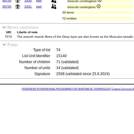
46700
2430
part
músculo condrogloso
46720
2431
part
músculo ceratogloso
34 items
72 entities
Notas cientificas
UID
Libelle of note
7074
The smooth muscle fibres of the Deep layer are also known as the Musculus tarsalis su
Firma
Type of list
T4
List Unit Identifier
15140
Number of children
71 (validated)
Number of units
34 (validated)
Signature
2508 (validated since 25.6.2024)
FEDERATIVE INTERNATIONAL PROGRAMME FOR ANATOMICAL TERMINOLOGY
Creative Commons Attr