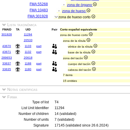
FMA:55268
zona de órgano
FMA:10483
zona de hueso
FMA:301928
zona de hueso corto
Lista taxonómica
FMAID
TA
UID
Pair
Corto español equivalente
301928
11294
zona de hueso corto
20533
zona de la rótula
43670
1133
part
vértice de la rótula
43671
1132
part
base de la rótula
289653
20618
zona del tacón
33637
1188
part
cuerpo del tacón
33635
1180
part
cabeza del tacón
7 items
15 entities
Notas cientificas
Firma
Type of list
T4
List Unit Identifier
11294
Number of children
14 (validated)
Number of units
7 (validated)
Signature
17145 (validated since 26.6.2024)