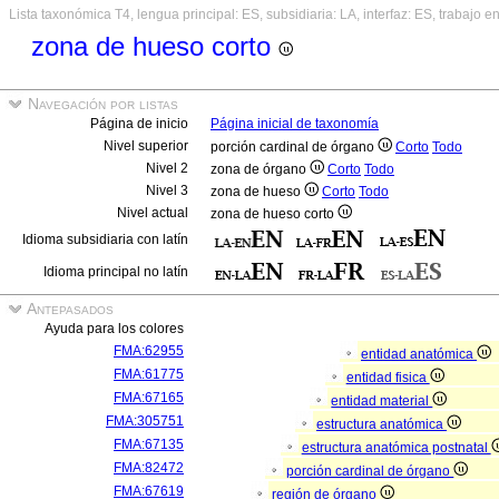
Lista taxonómica T4, lengua principal: ES, subsidiaria: LA, interfaz: ES, trabajo e
zona de hueso corto
Navegación por listas
Página de inicio
Página inicial de taxonomía
Nivel superior
porción cardinal de órgano
Corto
Todo
Nivel 2
zona de órgano
Corto
Todo
Nivel 3
zona de hueso
Corto
Todo
Nivel actual
zona de hueso corto
Idioma subsidiaria con latín
Idioma principal no latín
Antepasados
Ayuda para los colores
FMA:62955
entidad anatómica
FMA:61775
entidad fisica
FMA:67165
entidad material
FMA:305751
estructura anatómica
FMA:67135
estructura anatómica postnatal
FMA:82472
porción cardinal de órgano
FMA:67619
región de órgano