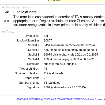
120 entities
Notas cientificas
Libelle of note
UID
The term Nucleus olfactorius anterior of TA is mostly cortic
appropriate term Regio retrobulbaris (see Zilles and Amunts
8686
structure recognizable in lower primates is hardly visible in
Firma
Type of list
T2F
List Unit Identifier
10807
Sublist 1
3454 mesenterium 25/24 on 30.10.2024
Sublist 2
4862 medulla ossea 29/16 on 30.10.2024
Sublist 3
16076 divisio pharyngis 10/11 on 6.1.2025
Sublist 4
16984 divisio laryngis 10/11 on 6.1.2025
Subtotals
subchildren 74 subunits 62
Proper children
45
Number of children
119 (validated)
Proper units
22
Number of units
84 (validated)
Signature
7509 (validated since 28.5.2025)
FEDERATIVE INTERNATIONAL PROGRAMME FOR ANATOMICAL TERMINOLOGY
Creative Commons Attr