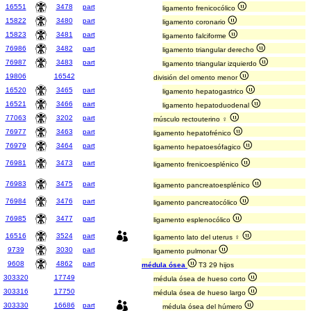
16551
3478
part
ligamento frenicocólico
15822
3480
part
ligamento coronario
15823
3481
part
ligamento falciforme
76986
3482
part
ligamento triangular derecho
76987
3483
part
ligamento triangular izquierdo
19806
16542
división del omento menor
16520
3465
part
ligamento hepatogastrico
16521
3466
part
ligamento hepatoduodenal
77063
3202
part
músculo rectouterino ♀
76977
3463
part
ligamento hepatofrénico
76979
3464
part
ligamento hepatoesófagico
76981
3473
part
ligamento frenicoesplénico
76983
3475
part
ligamento pancreatoesplénico
76984
3476
part
ligamento pancreatocólico
76985
3477
part
ligamento esplenocólico
16516
3524
part
ligamento lato del uterus ♀
9739
3030
part
ligamento pulmonar
9608
4862
part
médula ósea
T3 29 hijos
303320
17749
médula ósea de hueso corto
303316
17750
médula ósea de hueso largo
303330
16686
part
médula ósea del húmero