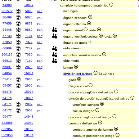
64989
10807
complejo heterogéneo anatómico
231572
5090
part
menínges
78499
6876
part
órgano sensorial
77659
6877
part
órgano olfatorio
54448
6880
part
órgano visual
; vista
77739
7101
part
órgano vestíbulococlear
; oreja
77853
7379
part
órgano de gusto
60909
7247
part
oído interno
260119
7030
part
estructura visual accesoria
56513
7162
part
oído medio
55097
2823
part
laringe
64854
16984
división del laringe
T3 10 hijos
55414
2904
part
glotis
55457
2905
part
pliegue vocal
55476
15034
porción supraglótica del laringe
64175
18026
división de porción supraglótica del laringe
64171
2902
part
ventrículo laringeo
64172
2903
part
sáculo laringeo
55477
14948
porción infraglótica del laringe
322856
14949
comisura del laringe
322857
18183
comisura anterior del laringe
322858
18184
comisura posterior del laringe