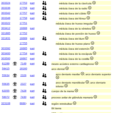
303324
17753
part
médula ósea de la clavícula
303336
17756
part
médula ósea de la radio
303342
17757
part
médula ósea del cúbito
303348
17758
part
médula ósea del fémur
303322
17751
médula ósea de hueso irregular
303412
16688
part
médula ósea de la vértebra
321885
17752
médula ósea de porción de hueso
321931
16689
part
médula ósea del ilium
17755
médula ósea de hueso plano
303392
16685
part
médula ósea del esternón
303400
17754
part
médula ósea de la escápula
303500
16687
part
médula ósea de la costilla
61289
7149
part
meato acústico externo cartilaginoso
59415
18160
arco dental
arco dentario maxilar
; arco dentario superior
55634
2326
part
arco dentario mandibular
; arco dentario
55635
2327
part
inferior
62055
7428
part
cuerpo de la mama
58072
7430
part
proceso axilar
de glándula mamaria
323108
8686
↓
part
región retrobulbar
84 items