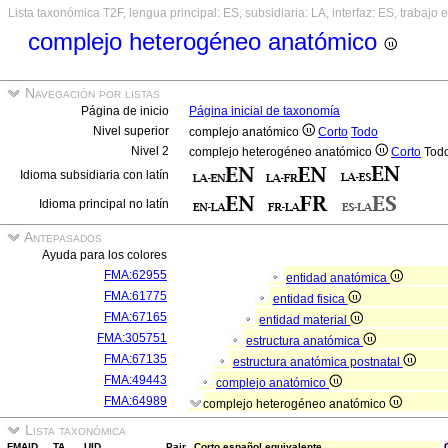
Lista taxonómica T2F, lengua principal: ES, subsidiaria: LA, interfaz: ES, trabajo 
complejo heterogéneo anatómico
Navegación por listas
Página de inicio
Página inicial de taxonomía
Nivel superior
complejo anatómico
Corto
Todo
Nivel 2
complejo heterogéneo anatómico
Corto
Tod
Idioma subsidiaria con latín
Idioma principal no latín
Antepasados
Ayuda para los colores
FMA:62955
entidad anatómica
FMA:61775
entidad fisica
FMA:67165
entidad material
FMA:305751
estructura anatómica
FMA:67135
estructura anatómica postnatal
FMA:49443
complejo anatómico
FMA:64989
complejo heterogéneo anatómico
Lista taxonómica
FMAID
TA
UID
Pair
Corto español equivalente