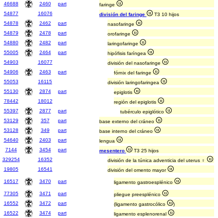
46688
2460
part
faringe
54877
16076
división del faringe
T3 10 hijos
54878
2462
part
nasofaringe
54879
2478
part
orofaringe
54880
2482
part
laringofaringe
55005
2464
part
hipófisis faríngea
54903
16077
división del nasofaringe
54906
2463
part
fórnix del faringe
55053
16115
división laringofaringea
55130
2874
part
epiglotis
78442
18012
región del epiglotis
55397
2877
part
tubérculo epiglótico
53129
357
part
base externo del cráneo
53128
349
part
base interno del cráneo
54640
2403
part
lengua
7144
3454
part
mesentero
T3 25 hijos
329254
16352
división de la túnica adventicia del uterus ♀
19805
16541
división del omento mayor
16517
3470
part
ligamento gastroesplénico
77305
3471
part
pliegue preesplénico
16552
3472
part
(ligamento gastrocólico
)
16522
3474
part
ligamento esplenorenal