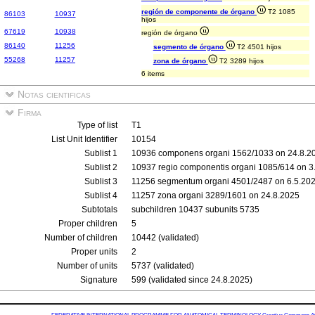
región de componente de órgano
T2 1085
86103
10937
hijos
67619
10938
región de órgano
86140
11256
segmento de órgano
T2 4501 hijos
55268
11257
zona de órgano
T2 3289 hijos
6 items
Notas cientificas
Firma
Type of list
T1
List Unit Identifier
10154
Sublist 1
10936 componens organi 1562/1033 on 24.8.2
Sublist 2
10937 regio componentis organi 1085/614 on 3
Sublist 3
11256 segmentum organi 4501/2487 on 6.5.20
Sublist 4
11257 zona organi 3289/1601 on 24.8.2025
Subtotals
subchildren 10437 subunits 5735
Proper children
5
Number of children
10442 (validated)
Proper units
2
Number of units
5737 (validated)
Signature
599 (validated since 24.8.2025)