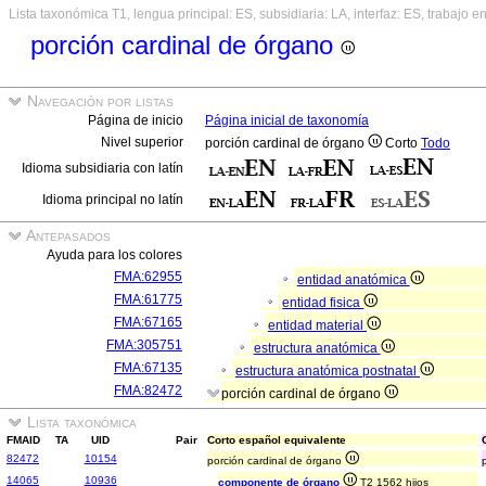
Lista taxonómica T1, lengua principal: ES, subsidiaria: LA, interfaz: ES, trabajo e
porción cardinal de órgano
Navegación por listas
Página de inicio
Página inicial de taxonomía
Nivel superior
porción cardinal de órgano
Corto
Todo
Idioma subsidiaria con latín
Idioma principal no latín
Antepasados
Ayuda para los colores
FMA:62955
entidad anatómica
FMA:61775
entidad fisica
FMA:67165
entidad material
FMA:305751
estructura anatómica
FMA:67135
estructura anatómica postnatal
FMA:82472
porción cardinal de órgano
Lista taxonómica
FMAID
TA
UID
Pair
Corto español equivalente
82472
10154
porción cardinal de órgano
14065
10936
componente de órgano
T2 1562 hijos