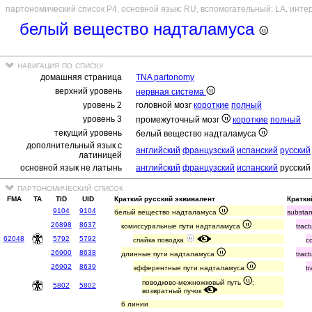
партономический список P4, основной язык: RU, вспомогательный: LA, инте
белый вещество надталамуса
навигация по списку
домашняя страница
TNA partonomy
верхний уровень
нервная система
уровень 2
головной мозг
короткие
полный
уровень 3
промежуточный мозг
короткие
полный
текущий уровень
белый вещество надталамуса
дополнительный язык с
английский
французский
испанский
русский
латиницей
основной язык не латынь
английский
французский
испанский
русский
партономический список
FMA
TA
TID
UID
Краткий русский эквивалент
Кратки
9104
9104
белый вещество надталамуса
substan
26898
8637
комиссуральные пути надталамуса
trac
62048
5792
5792
спайка поводка
c
26900
8638
длинные пути надталамуса
trac
26902
8639
эфферентные пути надталамуса
tr
поводково-межножковый путь
;
5802
5802
возвратный пучок
6 линии