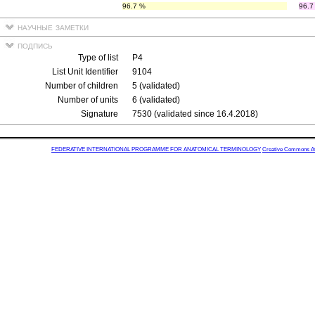
96.7 %
96.7
научные заметки
подпись
Type of list
P4
List Unit Identifier
9104
Number of children
5 (validated)
Number of units
6 (validated)
Signature
7530 (validated since 16.4.2018)
FEDERATIVE INTERNATIONAL PROGRAMME FOR ANATOMICAL TERMINOLOGY
Creative Commons Attr