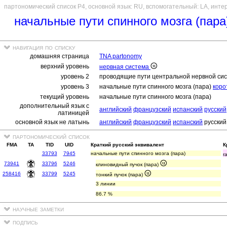
партономический список P4, основной язык: RU, вспомогательный: LA, инте
начальные пути спинного мозга (пара
навигация по списку
домашняя страница
TNA partonomy
верхний уровень
нервная система
уровень 2
проводящие пути центральной нервной си
уровень 3
начальные пути спинного мозга (пара)
коро
текущий уровень
начальные пути спинного мозга (пара)
дополнительный язык с
английский
французский
испанский
русский
латиницей
основной язык не латынь
английский
французский
испанский
русский
партономический список
FMA
TA
TID
UID
Краткий русский эквивалент
К
33793
7945
начальные пути спинного мозга (пара)
r
73941
33796
5246
клиновидный пучок (пара)
258416
33799
5245
тонкий пучок (пара)
3 линии
86.7 %
научные заметки
подпись