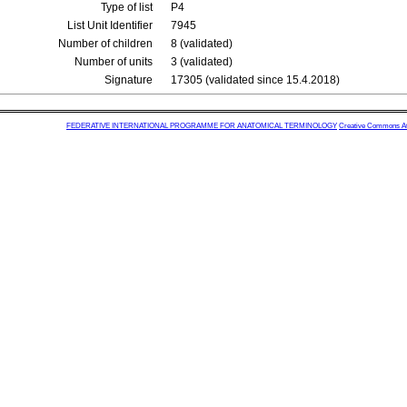
Type of list
P4
List Unit Identifier
7945
Number of children
8 (validated)
Number of units
3 (validated)
Signature
17305 (validated since 15.4.2018)
FEDERATIVE INTERNATIONAL PROGRAMME FOR ANATOMICAL TERMINOLOGY
Creative Commons Attr