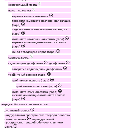
серп большый мозга
намет мозжечка
вырезка намета мозжечка
передняя каменисто-наклоненная складка
(пара)
задняя каменисто-наклоненная складка
(пара)
каменисто-наклоненная связка (пара)
;
верхняя клиновидно-каменистая связка
(пара)
канал отводящего нерва (пара)
серп мозжечка
седловидная диафрагма
; диафрагма
отверстие седловидной диафрагмы
тройничный сегмент (пара)
тройничная полость (пара)
тройничное отверстие (пара)
каменисто-язычная связка (пара)
;
нижняя клиновидно-каменистая связка
(пара)
твердая оболочка спинного мозга
дуральный мешок
наддуральный пространство твердой оболочки
спинного мозга
; перидуральный
пространство твердой оболочки спинного
мозга