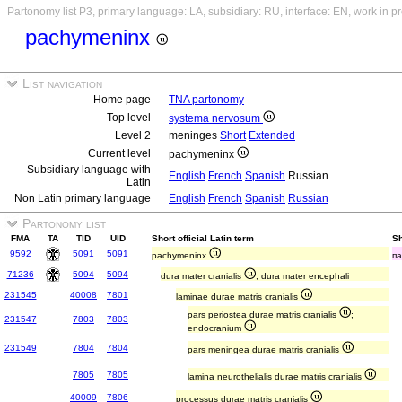
Partonomy list P3, primary language: LA, subsidiary: RU, interface: EN, work in p
pachymeninx
List navigation
Home page
TNA partonomy
Top level
systema nervosum
Level 2
meninges
Short
Extended
Current level
pachymeninx
Subsidiary language with
English
French
Spanish
Russian
Latin
Non Latin primary language
English
French
Spanish
Russian
Partonomy list
FMA
TA
TID
UID
Short official Latin term
Sh
9592
5091
5091
pachymeninx
п
71236
5094
5094
dura mater cranialis
; dura mater encephali
231545
40008
7801
laminae durae matris cranialis
pars periostea durae matris cranialis
;
231547
7803
7803
endocranium
231549
7804
7804
pars meningea durae matris cranialis
7805
7805
lamina neurothelialis durae matris cranialis
40009
7806
processus durae matris cranialis