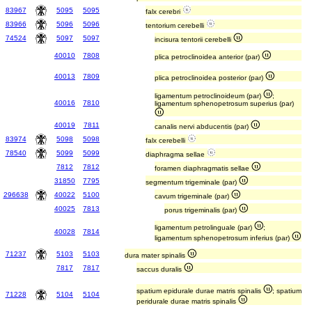
83967
5095
5095
falx cerebri
83966
5096
5096
tentorium cerebelli
74524
5097
5097
incisura tentorii cerebelli
40010
7808
plica petroclinoidea anterior (par)
40013
7809
plica petroclinoidea posterior (par)
ligamentum petroclinoideum (par)
;
40016
7810
ligamentum sphenopetrosum superius (par)
40019
7811
canalis nervi abducentis (par)
83974
5098
5098
falx cerebelli
78540
5099
5099
diaphragma sellae
7812
7812
foramen diaphragmatis sellae
31850
7795
segmentum trigeminale (par)
296638
40022
5100
cavum trigeminale (par)
40025
7813
porus trigeminalis (par)
ligamentum petrolinguale (par)
;
40028
7814
ligamentum sphenopetrosum inferius (par)
71237
5103
5103
dura mater spinalis
7817
7817
saccus duralis
spatium epidurale durae matris spinalis
; spatium
71228
5104
5104
peridurale durae matris spinalis