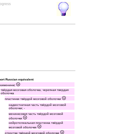
rogress
ort Russian equivalent
ахименинкс
твёрдая мозговая оболочка; черепная твердая
оболочка
пластинки твёрдой мозговой оболочки
надкостничная часть твёрдой мозговой
оболочки; -
менинксовая часть твёрдой мозговой
оболочки
нейротелиальная пластинка твёрдой
мозговой оболочки
отростки твёрдой мозговой оболочки