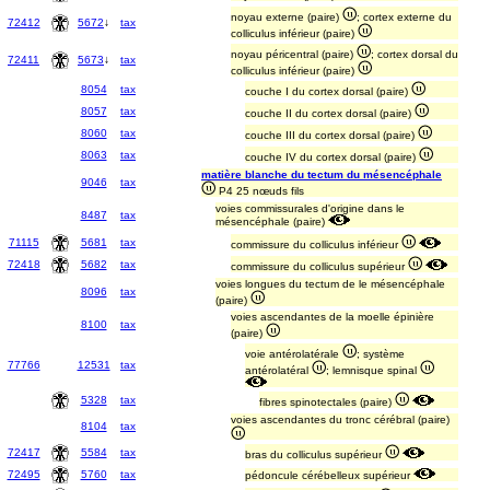
noyau externe (paire)
; cortex externe du
72412
5672
↓
tax
colliculus inférieur (paire)
noyau péricentral (paire)
; cortex dorsal du
72411
5673
↓
tax
colliculus inférieur (paire)
8054
tax
couche I du cortex dorsal (paire)
8057
tax
couche II du cortex dorsal (paire)
8060
tax
couche III du cortex dorsal (paire)
8063
tax
couche IV du cortex dorsal (paire)
matière blanche du tectum du mésencéphale
9046
tax
P4 25 nœuds fils
voies commissurales d'origine dans le
8487
tax
mésencéphale (paire)
71115
5681
tax
commissure du colliculus inférieur
72418
5682
tax
commissure du colliculus supérieur
voies longues du tectum de le mésencéphale
8096
tax
(paire)
voies ascendantes de la moelle épinière
8100
tax
(paire)
voie antérolatérale
; système
77766
12531
tax
antérolatéral
; lemnisque spinal
5328
tax
fibres spinotectales (paire)
voies ascendantes du tronc cérébral (paire)
8104
tax
72417
5584
tax
bras du colliculus supérieur
72495
5760
tax
pédoncule cérébelleux supérieur