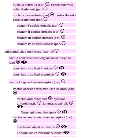
nucleus externus (par)
; cortex externus
colliculi inferioris (par)
nucleus pericentralis (par)
; cortex dorsalis
colliculi inferioris (par)
stratum I corticis dorsalis (par)
stratum II corticis dorsalis (par)
stratum III corticis dorsalis (par)
stratum IV corticis dorsalis (par)
substantia alba tecti mesencephali
tractus commissurales originis mesencephali
(par)
commissura colliculi inferioris
commissura colliculi superioris
tractus longi tecti mesencephali (par)
tractus ascendentes medullae spinalis (par)
tractus anterolateralis
; systema
anterolaterale
; lemniscus spinalis
fibrae spinotectales (par)
tractus ascendentes trunci encephali (par)
brachium colliculi superioris
pedunculus cerebellaris superior