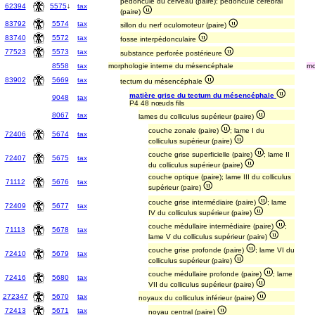
pédoncule du cerveau (paire); pédoncule cérébral
62394
5575
↓
tax
(paire)
83792
5574
tax
sillon du nerf oculomoteur (paire)
83740
5572
tax
fosse interpédonculaire
77523
5573
tax
substance perforée postérieure
8558
tax
morphologie interne du mésencéphale
mo
83902
5669
tax
tectum du mésencéphale
matière grise du tectum du mésencéphale
9048
tax
P4 48 nœuds fils
8067
tax
lames du colliculus supérieur (paire)
couche zonale (paire)
; lame I du
72406
5674
tax
colliculus supérieur (paire)
couche grise superficielle (paire)
; lame II
72407
5675
tax
du colliculus supérieur (paire)
couche optique (paire); lame III du colliculus
71112
5676
tax
supérieur (paire)
couche grise intermédiaire (paire)
; lame
72409
5677
tax
IV du colliculus supérieur (paire)
couche médullaire intermédiaire (paire)
;
71113
5678
tax
lame V du colliculus supérieur (paire)
couche grise profonde (paire)
; lame VI du
72410
5679
tax
colliculus supérieur (paire)
couche médullaire profonde (paire)
; lame
72416
5680
tax
VII du colliculus supérieur (paire)
272347
5670
tax
noyaux du colliculus inférieur (paire)
72413
5671
tax
noyau central (paire)