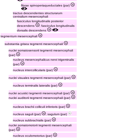
fibrae spinoperiaqueductales (par)
tractus descendentes structurarum
centralium mesencephali
fasciculus longitudinalis posterior
descendens
; fasciculus longitudinalis
dorsalis descendens
tegmentum mesencephali
substantia grisea tegmenti mesencephali
nuclei somatosensorii tegmenti mesencephali
(par)
nucleus mesencephalicus nervi trigeminalis
(par)
nucleus intercollicularis (par)
nuclei visuales tegmenti mesencephali (par)
nucleus terminalis lateralis (par)
nuclei acustici tegmenti mesencephali (par)
;
nuclei auditorii tegmenti mesencephali (par)
nucleus brachii colliculi inferioris (par)
nucleus saguli (par)
; sagulum (par)
nucleus subbrachialis (par)
nuclei somatomotorii tegmenti mesencephali
(par)
nucleus oculomotorius (par)