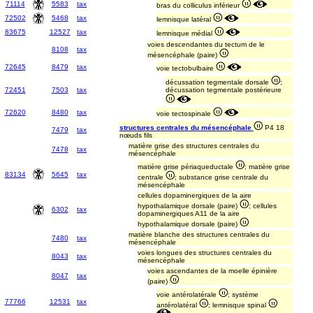
71114
5583
tax
bras du colliculus inférieur
72502
5468
tax
lemnisque latéral
83675
12527
tax
lemnisque médial
voies descendantes du tectum de le
8108
tax
mésencéphale (paire)
72645
8479
tax
voie tectobulbaire
décussation tegmentale dorsale
;
72451
7503
tax
décussation tegmentale postérieure
72620
8480
tax
voie tectospinale
structures centrales du mésencéphale
P4 18
7479
tax
nœuds fils
matière grise des structures centrales du
7478
tax
mésencéphale
matière grise périaqueductale
; matière grise
83134
5645
tax
centrale
; substance grise centrale du
mésencéphale
cellules dopaminergiques de la aire
hypothalamique dorsale (paire)
; cellules
6302
tax
dopaminergiques A11 de la aire
hypothalamique dorsale (paire)
matière blanche des structures centrales du
7480
tax
mésencéphale
voies longues des structures centrales du
8043
tax
mésencéphale
voies ascendantes de la moelle épinière
8047
tax
(paire)
voie antérolatérale
; système
77766
12531
tax
antérolatéral
; lemnisque spinal