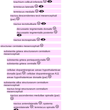
brachium colliculi inferioris
lemniscus lateralis
lemniscus medialis
tractus descendentes tecti mesencephali
(par)
tractus tectobulbaris
decussatio tegmentalis dorsalis
;
decussatio tegmentalis posterior
tractus tectospinalis
structurae centrales mesencephali
substantia grisea structurarum centralium
mesencephali
substantia grisea periaqueductalis
;
substantia grisea centralis
cellulae dopaminergicae areae hypothalamicae
dorsalis (par)
; cellulae dopaminergicae A11
areae hypothalamicae dorsalis (par)
substantia alba structurarum centralium
mesencephali
tractus longi structurarum centralium
mesencephali
tractus ascendentes medullae spinalis (par)
tractus anterolateralis
; systema
anterolaterale
; lemniscus spinalis