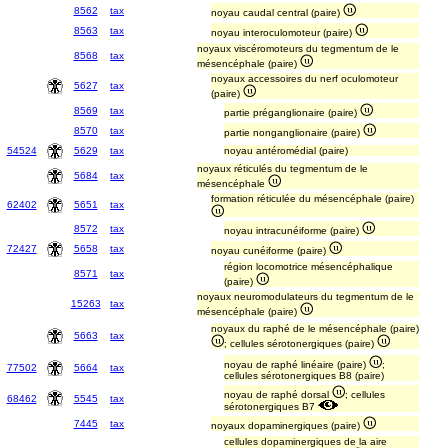
8562
tax
noyau caudal central (paire)
8563
tax
noyau interoculomoteur (paire)
noyaux viscéromoteurs du tegmentum de le
8568
tax
mésencéphale (paire)
noyaux accessoires du nerf oculomoteur
5627
tax
(paire)
8569
tax
partie préganglionaire (paire)
8570
tax
partie nonganglionaire (paire)
54524
5629
tax
noyau antéromédial (paire)
noyaux réticulés du tegmentum de le
5684
tax
mésencéphale
formation réticulée du mésencéphale (paire)
62402
5651
tax
8572
tax
noyau intracunéiforme (paire)
72427
5658
tax
noyau cunéiforme (paire)
région locomotrice mésencéphalique
8571
tax
(paire)
noyaux neuromodulateurs du tegmentum de le
15263
tax
mésencéphale (paire)
noyaux du raphé de le mésencéphale (paire)
5663
tax
; cellules sérotonergiques (paire)
noyau de raphé linéaire (paire)
;
77502
5664
tax
cellules sérotonergiques B8 (paire)
noyau de raphé dorsal
; cellules
68462
5545
tax
sérotonergiques B7
7445
tax
noyaux dopaminergiques (paire)
cellules dopaminergiques de la aire