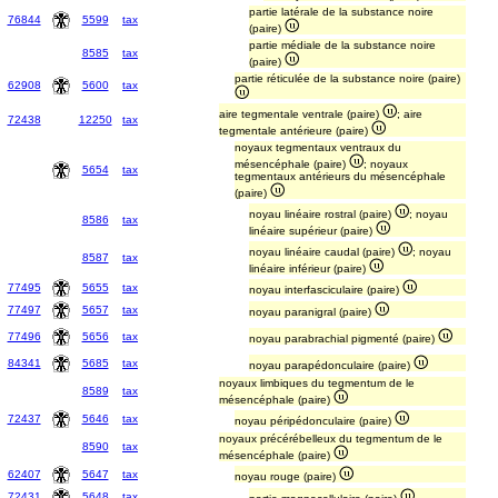
partie latérale de la substance noire
76844
5599
tax
(paire)
partie médiale de la substance noire
8585
tax
(paire)
partie réticulée de la substance noire (paire)
62908
5600
tax
aire tegmentale ventrale (paire)
; aire
72438
12250
tax
tegmentale antérieure (paire)
noyaux tegmentaux ventraux du
mésencéphale (paire)
; noyaux
5654
tax
tegmentaux antérieurs du mésencéphale
(paire)
noyau linéaire rostral (paire)
; noyau
8586
tax
linéaire supérieur (paire)
noyau linéaire caudal (paire)
; noyau
8587
tax
linéaire inférieur (paire)
77495
5655
tax
noyau interfasciculaire (paire)
77497
5657
tax
noyau paranigral (paire)
77496
5656
tax
noyau parabrachial pigmenté (paire)
84341
5685
tax
noyau parapédonculaire (paire)
noyaux limbiques du tegmentum de le
8589
tax
mésencéphale (paire)
72437
5646
tax
noyau péripédonculaire (paire)
noyaux précérébelleux du tegmentum de le
8590
tax
mésencéphale (paire)
62407
5647
tax
noyau rouge (paire)
72431
5648
tax