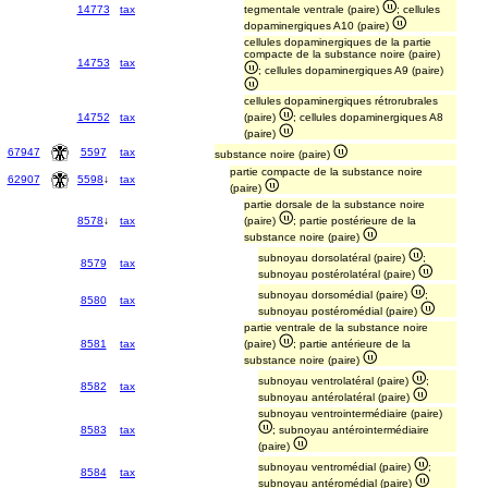
14773
tax
tegmentale ventrale (paire)
; cellules
dopaminergiques A10 (paire)
cellules dopaminergiques de la partie
compacte de la substance noire (paire)
14753
tax
; cellules dopaminergiques A9 (paire)
cellules dopaminergiques rétrorubrales
14752
tax
(paire)
; cellules dopaminergiques A8
(paire)
67947
5597
tax
substance noire (paire)
partie compacte de la substance noire
62907
5598
↓
tax
(paire)
partie dorsale de la substance noire
8578
↓
tax
(paire)
; partie postérieure de la
substance noire (paire)
subnoyau dorsolatéral (paire)
;
8579
tax
subnoyau postérolatéral (paire)
subnoyau dorsomédial (paire)
;
8580
tax
subnoyau postéromédial (paire)
partie ventrale de la substance noire
8581
tax
(paire)
; partie antérieure de la
substance noire (paire)
subnoyau ventrolatéral (paire)
;
8582
tax
subnoyau antérolatéral (paire)
subnoyau ventrointermédiaire (paire)
8583
tax
; subnoyau antérointermédiaire
(paire)
subnoyau ventromédial (paire)
;
8584
tax
subnoyau antéromédial (paire)