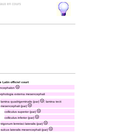
avaux en cours
 Latin officiel court
ncephalon
rphologia externa mesencephali
lamina quadrigeminalis (par)
; lamina tecti
mesencephali (par)
colliculus superior (par)
colliculus inferior (par)
trigonum lemnisci lateralis (par)
sulcus lateralis mesencephali (par)