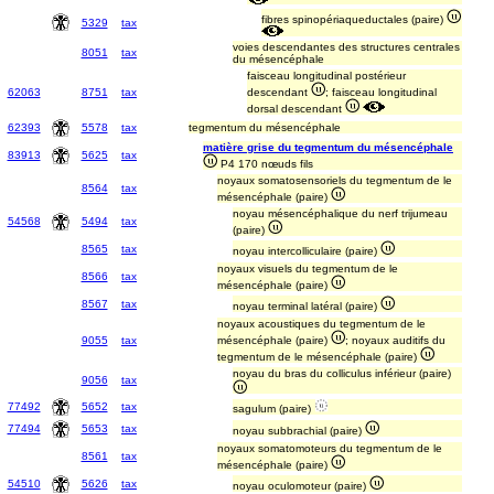
fibres spinopériaqueductales (paire)
5329
tax
voies descendantes des structures centrales
8051
tax
du mésencéphale
faisceau longitudinal postérieur
62063
8751
tax
descendant
; faisceau longitudinal
dorsal descendant
62393
5578
tax
tegmentum du mésencéphale
matière grise du tegmentum du mésencéphale
83913
5625
tax
P4 170 nœuds fils
noyaux somatosensoriels du tegmentum de le
8564
tax
mésencéphale (paire)
noyau mésencéphalique du nerf trijumeau
54568
5494
tax
(paire)
8565
tax
noyau intercolliculaire (paire)
noyaux visuels du tegmentum de le
8566
tax
mésencéphale (paire)
8567
tax
noyau terminal latéral (paire)
noyaux acoustiques du tegmentum de le
9055
tax
mésencéphale (paire)
; noyaux auditifs du
tegmentum de le mésencéphale (paire)
noyau du bras du colliculus inférieur (paire)
9056
tax
77492
5652
tax
sagulum (paire)
77494
5653
tax
noyau subbrachial (paire)
noyaux somatomoteurs du tegmentum de le
8561
tax
mésencéphale (paire)
54510
5626
tax
noyau oculomoteur (paire)