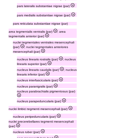
pars lateralis substantiae nigrae (par)
pars medialis substantiae nigrae (par)
pars reticulata substantiae nigrae (par)
area tegmentalis ventralis (par)
; area
tegmentalis anterior (par)
nuclei tegmentales ventrales mesencephali
(par)
; nuclei tegmentales anteriores
mesencephali (par)
nucleus linearis rostralis (par)
; nucleus
linearis superior (par)
nucleus linearis caudalis (par)
; nucleus
linearis inferior (par)
nucleus interfascicularis (par)
nucleus paranigralis (par)
nucleus parabrachialis pigmentosus (par)
nucleus parapeduncularis (par)
nuclei limbici tegmenti mesencephali (par)
nucleus peripeduncularis (par)
nuclei precerebellares tegmenti mesencephali
(par)
nucleus ruber (par)