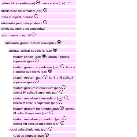
pedunculus cerebri (par)
; crus cerebri (par)
sulcus nervi oculomotorii (par)
fossa interpeduncularis
substantia perforata posterior
rphologia interna mesencephali
tectum mesencephali
substantia grisea tecti mesencephali
laminae colliculi superioris (par)
stratum zonale (par)
; lamina I colliculi
superioris (par)
stratum griseum superficiale (par)
; lamina
II colliculi superioris (par)
stratum opticum (par)
; lamina III colliculi
superioris (par)
stratum griseum intermedium (par)
;
lamina IV colliculi superioris (par)
stratum medullare intermedium (par)
;
lamina V colliculi superioris (par)
stratum griseum profundum (par)
; lamina
VI colliculi superioris (par)
stratum medullare profundum (par)
;
lamina VII colliculi superioris (par)
nuclei colliculi inferioris (par)
nucleus centralis (par)