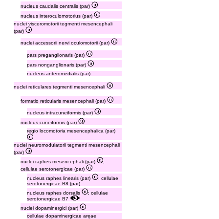
nucleus caudalis centralis (par)
nucleus interoculomotorius (par)
nuclei visceromotorii tegmenti mesencephali
(par)
nuclei accessorii nervi oculomotorii (par)
pars preganglionaris (par)
pars nonganglionaris (par)
nucleus anteromedialis (par)
nuclei reticulares tegmenti mesencephali
formatio reticularis mesencephali (par)
nucleus intracuneiformis (par)
nucleus cuneiformis (par)
regio locomotoria mesencephalica (par)
nuclei neuromodulatorii tegmenti mesencephali
(par)
nuclei raphes mesencephali (par)
;
cellulae serotonergicae (par)
nucleus raphes linearis (par)
; cellulae
serotonergicae B8 (par)
nucleus raphes dorsalis
; cellulae
serotonergicae B7
nuclei dopaminergici (par)
cellulae dopaminergicae areae