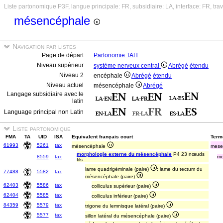
Liste partonomique P3F, langue principale: FR, subsidiaire: LA, interface: FR, tr
mésencéphale
Navigation par listes
Page de départ
Partonomie TAH
Niveau supérieur
système nerveux central
Abrégé
étendu
Niveau 2
encéphale
Abrégé
étendu
Niveau actuel
mésencéphale
Abrégé
Langage subsidiaire avec le
latin
Language principal non Latin
Liste partonomique
FMA
TA
UID
ISA
Equivalent français court
Terme
61993
5261
tax
mésencéphale
mese
morphologie externe du mésencéphale
P4 23 nœuds
8559
tax
mo
fils
lame quadrigéminale (paire)
; lame du tectum du
77488
5582
tax
mésencéphale (paire)
62403
5586
tax
colliculus supérieur (paire)
62404
5585
tax
colliculus inférieur (paire)
84359
5579
tax
trigone du lemnisque latéral (paire)
5577
tax
sillon latéral du mésencéphale (paire)