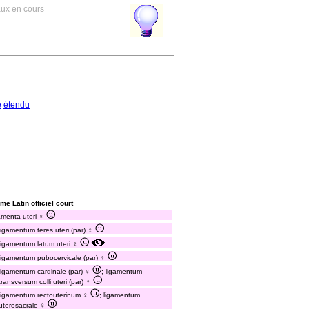
aux en cours
é
étendu
me Latin officiel court
amenta uteri ♀
ligamentum teres uteri (par) ♀
ligamentum latum uteri ♀
ligamentum pubocervicale (par) ♀
ligamentum cardinale (par) ♀
; ligamentum
transversum colli uteri (par) ♀
ligamentum rectouterinum ♀
; ligamentum
uterosacrale ♀