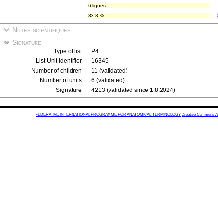
6 lignes
83.3 %
Notes scientifiques
Signature
Type of list
P4
List Unit Identifier
16345
Number of children
11 (validated)
Number of units
6 (validated)
Signature
4213 (validated since 1.8.2024)
FEDERATIVE INTERNATIONAL PROGRAMME FOR ANATOMICAL TERMINOLOGY
Creative Commons Attr