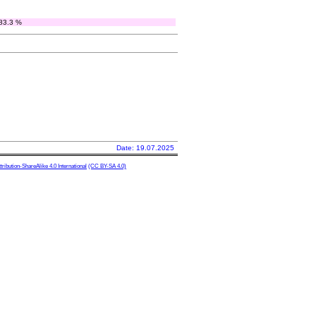
83.3 %
Date: 19.07.2025
ibution-ShareAlike 4.0 International
(CC BY-SA 4.0)