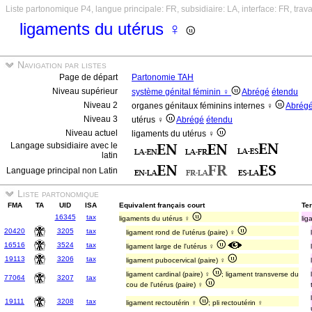
Liste partonomique P4, langue principale: FR, subsidiaire: LA, interface: FR, trav
ligaments du utérus ♀
Navigation par listes
Page de départ
Partonomie TAH
Niveau supérieur
système génital féminin ♀
Abrégé
étendu
Niveau 2
organes génitaux féminins internes ♀
Abrég
Niveau 3
utérus ♀
Abrégé
étendu
Niveau actuel
ligaments du utérus ♀
Langage subsidiaire avec le
latin
Language principal non Latin
Liste partonomique
FMA
TA
UID
ISA
Equivalent français court
Ter
16345
tax
ligaments du utérus ♀
lig
20420
3205
tax
ligament rond de l'utérus (paire) ♀
16516
3524
tax
ligament large de l'utérus ♀
19113
3206
tax
ligament pubocervical (paire) ♀
ligament cardinal (paire) ♀
; ligament transverse du
77064
3207
tax
cou de l'utérus (paire) ♀
19111
3208
tax
ligament rectoutérin ♀
; pli rectoutérin ♀