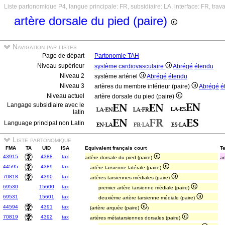
Liste partonomique P4, langue principale: FR, subsidiaire: LA, interface: FR, trav
artère dorsale du pied (paire)
Navigation par listes
Page de départ
Partonomie TAH
Niveau supérieur
système cardiovasculaire
Abrégé
étendu
Niveau 2
système artériel
Abrégé
étendu
Niveau 3
artères du membre inférieur (paire)
Abrégé
é
Niveau actuel
artère dorsale du pied (paire)
Langage subsidiaire avec le
latin
Language principal non Latin
Liste partonomique
FMA
TA
UID
ISA
Equivalent français court
Te
43915
4388
tax
artère dorsale du pied (paire)
ar
44595
4389
tax
artère tarsienne latérale (paire)
70818
4390
tax
artères tarsiennes médiales (paire)
69530
15600
tax
premier artère tarsienne médiale (paire)
69531
15601
tax
deuxième artère tarsienne médiale (paire)
44594
4391
tax
(artère arquée (paire)
)
70819
4392
tax
artères métatarsiennes dorsales (paire)