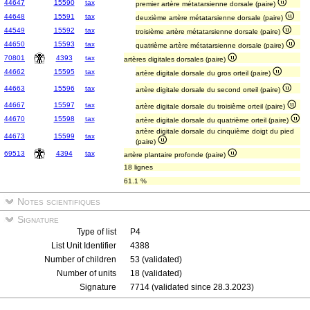
44647
15590
tax
premier artère métatarsienne dorsale (paire)
44648
15591
tax
deuxième artère métatarsienne dorsale (paire)
44549
15592
tax
troisième artère métatarsienne dorsale (paire)
44650
15593
tax
quatrième artère métatarsienne dorsale (paire)
70801
4393
tax
artères digitales dorsales (paire)
44662
15595
tax
artère digitale dorsale du gros orteil (paire)
44663
15596
tax
artère digitale dorsale du second orteil (paire)
44667
15597
tax
artère digitale dorsale du troisième orteil (paire)
44670
15598
tax
artère digitale dorsale du quatrième orteil (paire)
artère digitale dorsale du cinquième doigt du pied
44673
15599
tax
(paire)
69513
4394
tax
artère plantaire profonde (paire)
18 lignes
61.1 %
Notes scientifiques
Signature
Type of list
P4
List Unit Identifier
4388
Number of children
53 (validated)
Number of units
18 (validated)
Signature
7714 (validated since 28.3.2023)