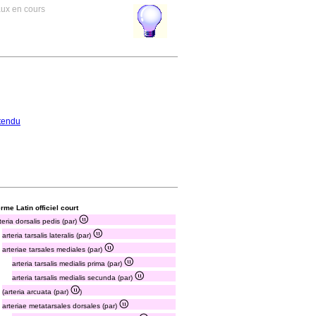
aux en cours
tendu
rme Latin officiel court
teria dorsalis pedis (par)
arteria tarsalis lateralis (par)
arteriae tarsales mediales (par)
arteria tarsalis medialis prima (par)
arteria tarsalis medialis secunda (par)
(arteria arcuata (par)
)
arteriae metatarsales dorsales (par)