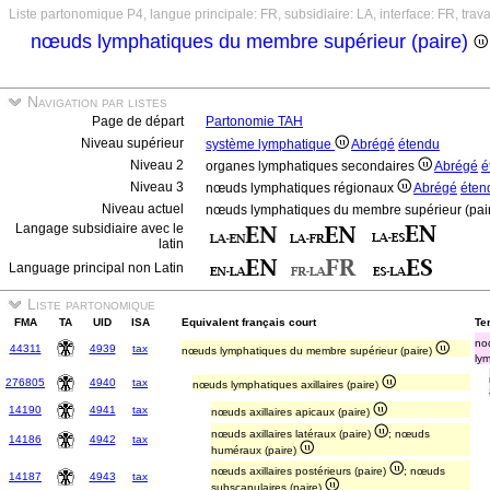
Liste partonomique P4, langue principale: FR, subsidiaire: LA, interface: FR, trav
nœuds lymphatiques du membre supérieur (paire)
Navigation par listes
Page de départ
Partonomie TAH
Niveau supérieur
système lymphatique
Abrégé
étendu
Niveau 2
organes lymphatiques secondaires
Abrégé
é
Niveau 3
nœuds lymphatiques régionaux
Abrégé
éten
Niveau actuel
nœuds lymphatiques du membre supérieur (pai
Langage subsidiaire avec le
latin
Language principal non Latin
Liste partonomique
FMA
TA
UID
ISA
Equivalent français court
Ter
nod
44311
4939
tax
nœuds lymphatiques du membre supérieur (paire)
ly
276805
4940
tax
nœuds lymphatiques axillaires (paire)
14190
4941
tax
nœuds axillaires apicaux (paire)
nœuds axillaires latéraux (paire)
; nœuds
14186
4942
tax
huméraux (paire)
nœuds axillaires postérieurs (paire)
; nœuds
14187
4943
tax
subscapulaires (paire)