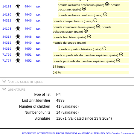
nœuds axillaires antérieurs (paire)
; nœuds
14188
4944
tax
pectoraux (paire)
14189
4945
tax
nœuds axillaires centraux (paire)
44312
4946
tax
nœuds interpectoraux (paire)
nœuds infraclaviculaires (paire)
; nœuds
14193
4947
tax
deltopectoraux (paire)
44314
4948
tax
nœuds brachiaux (paire)
44315
4949
tax
nœuds du coude (paire)
44316
4950
tax
nœuds supratrochléaires (paire)
71756
4951
tax
nœuds superficiels du membre supérieur (paire)
71757
4952
tax
nœuds profonds du membre supérieur (paire)
14 lignes
0.0 %
Notes scientifiques
Signature
Type of list
P4
List Unit Identifier
4939
Number of children
41 (validated)
Number of units
14 (validated)
Signature
12071 (validated since 23.9.2024)
FEDERATIVE INTERNATIONAL PROGRAMME FOR ANATOMICAL TERMINOLOGY
Creative Commons Attr