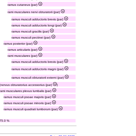
ramus cutaneus (par)
rami musculares nervi obturatorii (par)
ramus musculi adductoris brevis (par)
ramus musculi adductoris longi (par)
ramus musculi gracilis (par)
ramus musculi pectinei (par)
ramus posterior (par)
ramus articularis (par)
rami musculares (par)
ramus musculi adductoris brevis (par)
ramus musculi adductoris magni (par)
ramus musculi obturatorii externi (par)
(nervus obturatorius accessorius (par)
)
rami musculares plexus lumbalis (par)
ramus musculi psoae majoris (par)
ramus musculi psoae minoris (par)
ramus musculi quadrati lumborum (par)
75.0 %