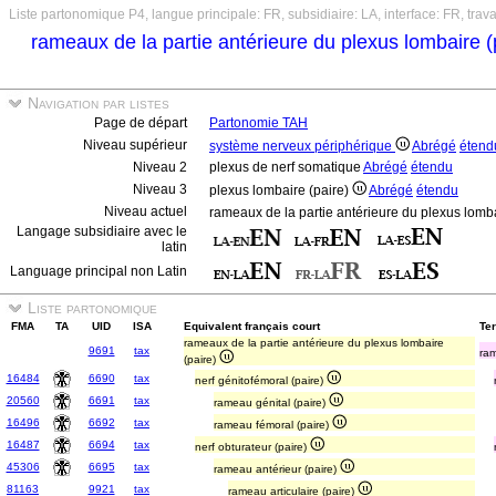
Liste partonomique P4, langue principale: FR, subsidiaire: LA, interface: FR, trav
rameaux de la partie antérieure du plexus lombaire (
Navigation par listes
Page de départ
Partonomie TAH
Niveau supérieur
système nerveux périphérique
Abrégé
étend
Niveau 2
plexus de nerf somatique
Abrégé
étendu
Niveau 3
plexus lombaire (paire)
Abrégé
étendu
Niveau actuel
rameaux de la partie antérieure du plexus lomb
Langage subsidiaire avec le
latin
Language principal non Latin
Liste partonomique
FMA
TA
UID
ISA
Equivalent français court
Ter
rameaux de la partie antérieure du plexus lombaire
9691
tax
ram
(paire)
16484
6690
tax
nerf génitofémoral (paire)
20560
6691
tax
rameau génital (paire)
16496
6692
tax
rameau fémoral (paire)
16487
6694
tax
nerf obturateur (paire)
45306
6695
tax
rameau antérieur (paire)
81163
9921
tax
rameau articulaire (paire)