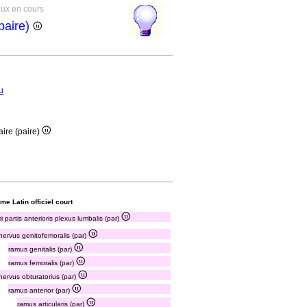
aux en cours
paire)
u
aire (paire)
me Latin officiel court
i partis anterioris plexus lumbalis (par)
nervus genitofemoralis (par)
ramus genitalis (par)
ramus femoralis (par)
nervus obturatorius (par)
ramus anterior (par)
ramus articularis (par)