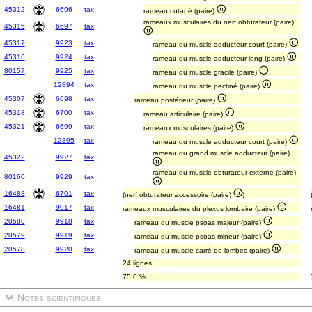
45312
6696
tax
rameau cutané (paire)
rameaux musculaires du nerf obturateur (paire)
45315
6697
tax
45317
9923
tax
rameau du muscle adducteur court (paire)
45316
9924
tax
rameau du muscle adducteur long (paire)
80157
9925
tax
rameau du muscle gracile (paire)
12894
tax
rameau du muscle pectiné (paire)
45307
6698
tax
rameau postérieur (paire)
45318
6700
tax
rameau articulaire (paire)
45321
6699
tax
rameaux musculaires (paire)
12895
tax
rameau du muscle adducteur court (paire)
rameau du grand muscle adducteur (paire)
45322
9927
tax
rameau du muscle obturateur externe (paire)
80160
9929
tax
16488
6701
tax
(nerf obturateur accessoire (paire)
)
16481
9917
tax
rameaux musculaires du plexus lombaire (paire)
20580
9918
tax
rameau du muscle psoas majeur (paire)
20579
9919
tax
rameau du muscle psoas mineur (paire)
20578
9920
tax
rameau du muscle carré de lombes (paire)
24 lignes
75.0 %
Notes scientifiques