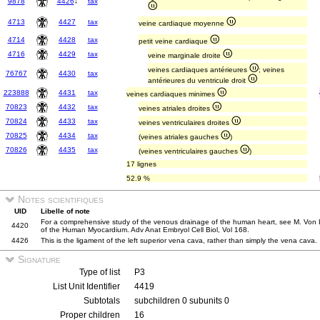
9878
4426
↓
tax
4713
4427
tax
veine cardiaque moyenne
4714
4428
tax
petit veine cardiaque
4716
4429
tax
veine marginale droite
veines cardiaques antérieures
; veines
76767
4430
tax
antérieures du ventricule droit
223888
4431
tax
veines cardiaques minimes
70823
4432
tax
veines atriales droites
70824
4433
tax
veines ventriculaires droites
70825
4434
tax
(veines atriales gauches
)
70826
4435
tax
(veines ventriculaires gauches
)
17 lignes
52.9 %
Notes scientifiques
UID
Libelle of note
For a comprehensive study of the venous drainage of the human heart, see M. Vo
4420
of the Human Myocardium. Adv Anat Embryol Cell Biol, Vol 168.
4426
This is the ligament of the left superior vena cava, rather than simply the vena cava.
Signature
Type of list
P3
List Unit Identifier
4419
Subtotals
subchildren 0 subunits 0
Proper children
16