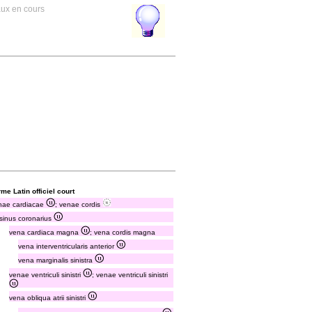
aux en cours
me Latin officiel court
nae cardiacae
; venae cordis
sinus coronarius
vena cardiaca magna
; vena cordis magna
vena interventricularis anterior
vena marginalis sinistra
venae ventriculi sinistri
; venae ventriculi sinistri
vena obliqua atrii sinistri