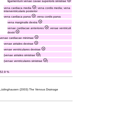
ligamentum venae cavae superioris sinistrae
vena cardiaca media
; vena cordis media; vena
interventricularis posterior
vena cardiaca parva
; vena cordis parva
vena marginalis dextra
venae cardiacae anteriores
; venae ventriculi
dextri
venae cardiacae minimae
venae atriales dextrae
venae ventriculares dextrae
(venae atriales sinistrae
)
(venae ventriculares sinistrae
)
52.9 %
n Lüdinghausen (2003) The Venous Drainage