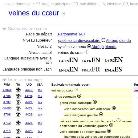
Liste partonomique P3, langue principale: FR, subsidiaire: LA, interface: FR, trav
veines du cœur
Navigation par listes
Page de départ
Partonomie TAH
Niveau supérieur
système cardiovasculaire
Abrégé
étendu
Niveau 2
système veineux
Abrégé
étendu
Niveau actuel
veines du cœur
Langage subsidiaire avec le
latin
Language principal non Latin
Liste partonomique
FMA
TA
UID
ISA
Equivalent français court
Ter
12846
4419
tax
veines du cœur
ve
4706
4420
↓
tax
sinus coronaire
4707
4421
tax
grand veine cardiaque
66403
4422
tax
veine interventriculaire antérieure
4708
4423
tax
veine marginale gauche
veines inférieures du ventricule gauche
; veines
4712
4424
tax
postérieures du ventricule gauche
4715
4425
tax
veine oblique de l'atrium gauche
ligament de la veine creuse supérieure gauche