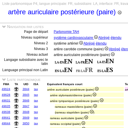
Liste partonomique P4, langue principale: FR, subsidiaire: LA, interface: FR, trav
artère auriculaire postérieure (paire)
Navigation par listes
Page de départ
Partonomie TAH
Niveau supérieur
système cardiovasculaire
Abrégé
étendu
Niveau 2
système artériel
Abrégé
étendu
Niveau 3
artère carotide commune (paire)
Abrégé
éte
Niveau actuel
artère auriculaire postérieure (paire)
Langage subsidiaire avec le
latin
Language principal non Latin
Liste partonomique
FMA
TA
UID
ISA
Equivalent français court
Te
49624
3844
tax
artère auriculaire postérieure (paire)
ar
49628
3845
tax
artère stylomastoïdienne (paire)
49631
3846
tax
artère tympanique postérieure (paire)
49635
3847
tax
rameaux mastoïdiens (paire)
49638
3848
tax
(rameau stapédien (paire)
)
49641
3849
tax
rameau auriculaire (paire)
49644
3850
tax
rameau occipital (paire)