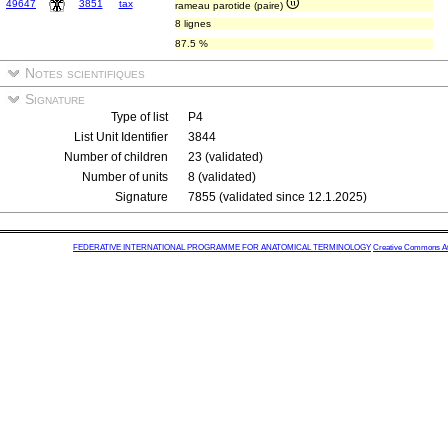
49647
3851
tax
rameau parotide (paire)
8 lignes
87.5 %
Notes scientifiques
Signature
Type of list
P4
List Unit Identifier
3844
Number of children
23 (validated)
Number of units
8 (validated)
Signature
7855 (validated since 12.1.2025)
FEDERATIVE INTERNATIONAL PROGRAMME FOR ANATOMICAL TERMINOLOGY
Creative Commons Attr