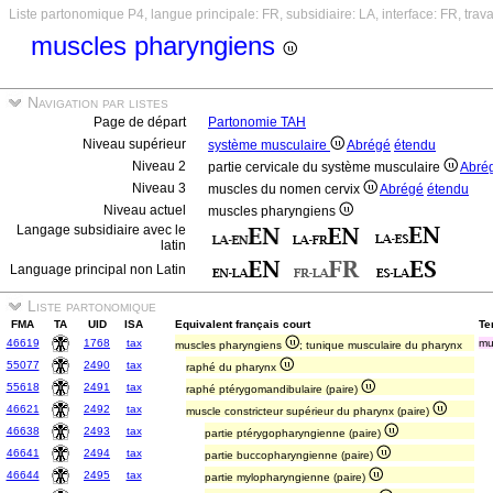
Liste partonomique P4, langue principale: FR, subsidiaire: LA, interface: FR, trav
muscles pharyngiens
Navigation par listes
Page de départ
Partonomie TAH
Niveau supérieur
système musculaire
Abrégé
étendu
Niveau 2
partie cervicale du système musculaire
Abré
Niveau 3
muscles du nomen cervix
Abrégé
étendu
Niveau actuel
muscles pharyngiens
Langage subsidiaire avec le
latin
Language principal non Latin
Liste partonomique
FMA
TA
UID
ISA
Equivalent français court
Te
46619
1768
tax
mu
muscles pharyngiens
; tunique musculaire du pharynx
55077
2490
tax
raphé du pharynx
55618
2491
tax
raphé ptérygomandibulaire (paire)
46621
2492
tax
muscle constricteur supérieur du pharynx (paire)
46638
2493
tax
partie ptérygopharyngienne (paire)
46641
2494
tax
partie buccopharyngienne (paire)
46644
2495
tax
partie mylopharyngienne (paire)