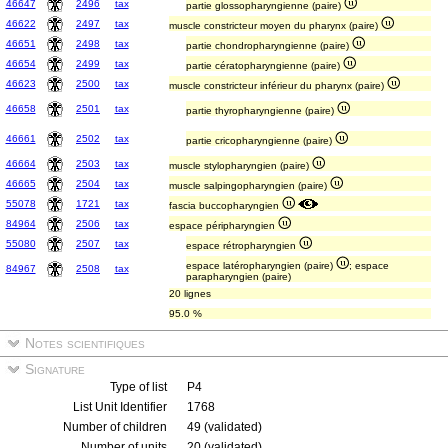
46647
2496
tax
partie glossopharyngienne (paire)
46622
2497
tax
muscle constricteur moyen du pharynx (paire)
46651
2498
tax
partie chondropharyngienne (paire)
46654
2499
tax
partie cératopharyngienne (paire)
46623
2500
tax
muscle constricteur inférieur du pharynx (paire)
46658
2501
tax
partie thyropharyngienne (paire)
46661
2502
tax
partie cricopharyngienne (paire)
46664
2503
tax
muscle stylopharyngien (paire)
46665
2504
tax
muscle salpingopharyngien (paire)
55078
1721
tax
fascia buccopharyngien
84964
2506
tax
espace péripharyngien
55080
2507
tax
espace rétropharyngien
espace latéropharyngien (paire)
; espace
84967
2508
tax
parapharyngien (paire)
20 lignes
95.0 %
Notes scientifiques
Signature
Type of list
P4
List Unit Identifier
1768
Number of children
49 (validated)
Number of units
20 (validated)