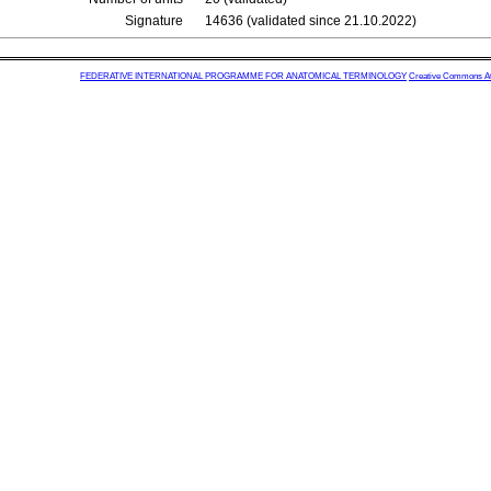
Signature
14636 (validated since 21.10.2022)
FEDERATIVE INTERNATIONAL PROGRAMME FOR ANATOMICAL TERMINOLOGY
Creative Commons Attr