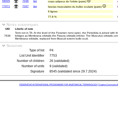
59005
7036
tax
corps adipeux de l'orbite (paire)
77671
7037
tax
fascias musculaires du bulbe oculaire (paire)
9 lignes
77.8 %
Notes scientifiques
UID
Libelle of note
Term not in TA: At the level of the Foramen nervi optici, the Periorbita is joined with
7638
bridges as Membrana orbitalis the Fissura orbitalis inferior. The Musculus orbitalis co
Membrana orbitalis; replaced from Musculi externi bulbi oculi.
Signature
Type of list
P4
List Unit Identifier
7753
Number of children
26 (validated)
Number of units
9 (validated)
Signature
8545 (validated since 29.7.2024)
FEDERATIVE INTERNATIONAL PROGRAMME FOR ANATOMICAL TERMINOLOGY
Creative Commons Attr