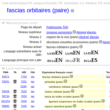
Liste partonomique P4, langue principale: FR, subsidiaire: LA, interface: FR, trav
fascias orbitaires (paire)
Navigation par listes
Page de départ
Partonomie TAH
Niveau supérieur
organes sensoriels
Abrégé
étendu
Niveau 2
organe de la vue (paire)
Abrégé
étendu
Niveau 3
structures visuelles accessoires (paire)
Abré
Niveau actuel
fascias orbitaires (paire)
Langage subsidiaire avec le
latin
Language principal non Latin
Liste partonomique
FMA
TA
UID
ISA
Equivalent français court
Ter
54071
7753
tax
fascias orbitaires (paire)
fas
59351
7031
tax
périorbite (paire)
7638
↓
tax
membrane orbitaire (paire)
59328
7032
tax
cloison orbitaire (paire)
58734
7033
tax
fascia du bulbe oculaire (paire)
322153
7034
tax
ligament suspenseur du bulbe oculaire (paire)
58985
7035
tax
espace épiscléral (paire)