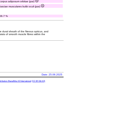
corpus adiposum orbitae (par)
fasciae musculares bulbi oculi (par)
66.7 %
 the dural sheath of the Nervus opticus, and
nsists of smooth muscle fibres within the
Date: 25.06.2025
ibution-ShareAlike 4.0 International
(CC BY-SA 4.0)