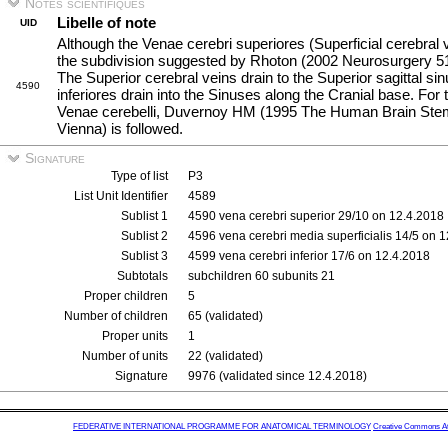
Notes scientifiques
Libelle of note
UID
Although the Venae cerebri superiores (Superficial cerebral v
the subdivision suggested by Rhoton (2002 Neurosurgery 51
The Superior cerebral veins drain to the Superior sagittal s
4590
inferiores drain into the Sinuses along the Cranial base. For
Venae cerebelli, Duvernoy HM (1995 The Human Brain Stem
Vienna) is followed.
Signature
Type of list
P3
List Unit Identifier
4589
Sublist 1
4590 vena cerebri superior 29/10 on 12.4.2018
Sublist 2
4596 vena cerebri media superficialis 14/5 on 
Sublist 3
4599 vena cerebri inferior 17/6 on 12.4.2018
Subtotals
subchildren 60 subunits 21
Proper children
5
Number of children
65 (validated)
Proper units
1
Number of units
22 (validated)
Signature
9976 (validated since 12.4.2018)
FEDERATIVE INTERNATIONAL PROGRAMME FOR ANATOMICAL TERMINOLOGY
Creative Commons Attr