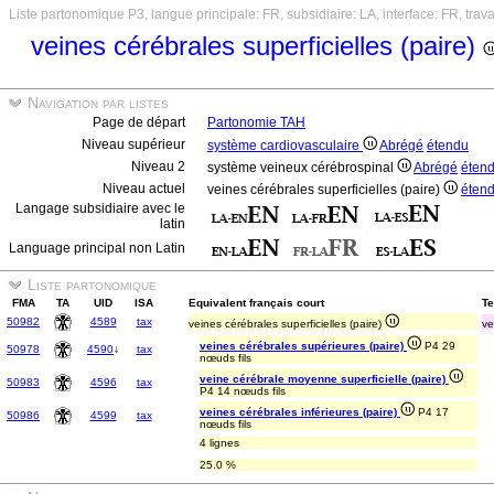
Liste partonomique P3, langue principale: FR, subsidiaire: LA, interface: FR, trav
veines cérébrales superficielles (paire)
Navigation par listes
Page de départ
Partonomie TAH
Niveau supérieur
système cardiovasculaire
Abrégé
étendu
Niveau 2
système veineux cérébrospinal
Abrégé
éten
Niveau actuel
veines cérébrales superficielles (paire)
éten
Langage subsidiaire avec le
latin
Language principal non Latin
Liste partonomique
FMA
TA
UID
ISA
Equivalent français court
Te
50982
4589
tax
veines cérébrales superficielles (paire)
ve
veines cérébrales supérieures (paire)
P4 29
50978
4590
↓
tax
nœuds fils
veine cérébrale moyenne superficielle (paire)
50983
4596
tax
P4 14 nœuds fils
veines cérébrales inférieures (paire)
P4 17
50986
4599
tax
nœuds fils
4 lignes
25.0 %