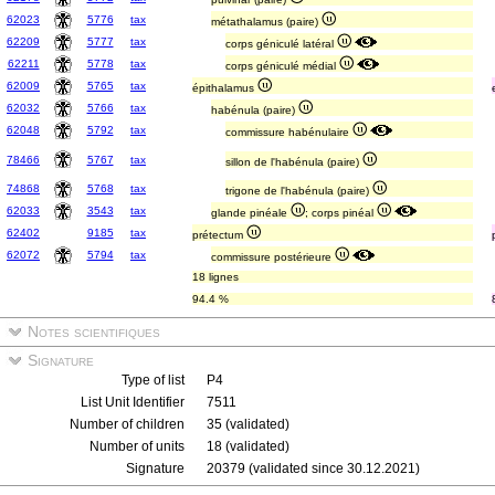
62023
5776
tax
métathalamus (paire)
62209
5777
tax
corps géniculé latéral
62211
5778
tax
corps géniculé médial
62009
5765
tax
épithalamus
62032
5766
tax
habénula (paire)
62048
5792
tax
commissure habénulaire
78466
5767
tax
sillon de l'habénula (paire)
74868
5768
tax
trigone de l'habénula (paire)
62033
3543
tax
glande pinéale
; corps pinéal
62402
9185
tax
prétectum
62072
5794
tax
commissure postérieure
18 lignes
94.4 %
Notes scientifiques
Signature
Type of list
P4
List Unit Identifier
7511
Number of children
35 (validated)
Number of units
18 (validated)
Signature
20379 (validated since 30.12.2021)