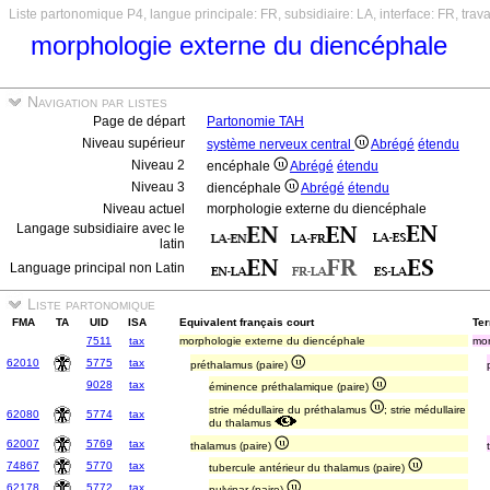
Liste partonomique P4, langue principale: FR, subsidiaire: LA, interface: FR, trav
morphologie externe du diencéphale
Navigation par listes
Page de départ
Partonomie TAH
Niveau supérieur
système nerveux central
Abrégé
étendu
Niveau 2
encéphale
Abrégé
étendu
Niveau 3
diencéphale
Abrégé
étendu
Niveau actuel
morphologie externe du diencéphale
Langage subsidiaire avec le
latin
Language principal non Latin
Liste partonomique
FMA
TA
UID
ISA
Equivalent français court
Ter
7511
tax
morphologie externe du diencéphale
mor
62010
5775
tax
préthalamus (paire)
9028
tax
éminence préthalamique (paire)
strie médullaire du préthalamus
; strie médullaire
62080
5774
tax
du thalamus
62007
5769
tax
thalamus (paire)
74867
5770
tax
tubercule antérieur du thalamus (paire)
62178
5772
tax
pulvinar (paire)