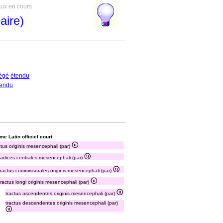
aux en cours
aire)
égé
étendu
tendu
me Latin officiel court
ctus originis mesencephali (par)
radices centrales mesencephali (par)
tractus commissurales originis mesencephali (par)
tractus longi originis mesencephali (par)
tractus ascendentes originis mesencephali (par)
tractus descendentes originis mesencephali (par)