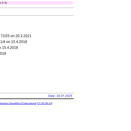
0.0 %
 72/25 on 20.3.2021
11/4 on 15.4.2018
n 15.4.2018
2018
Date: 18.07.2025
ibution-ShareAlike 4.0 International
(CC BY-SA 4.0)