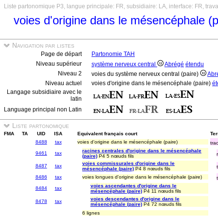
Liste partonomique P3, langue principale: FR, subsidiaire: LA, interface: FR, trav
voies d'origine dans le mésencéphale (p
Navigation par listes
Page de départ
Partonomie TAH
Niveau supérieur
système nerveux central
Abrégé
étendu
Niveau 2
voies du système nerveux central (paire)
Abr
Niveau actuel
voies d'origine dans le mésencéphale (paire)
é
Langage subsidiaire avec le
latin
Language principal non Latin
Liste partonomique
FMA
TA
UID
ISA
Equivalent français court
Ter
8488
tax
voies d'origine dans le mésencéphale (paire)
tra
racines centrales d'origine dans le mésencéphale
9461
tax
(paire)
P4 5 nœuds fils
voies commissurales d'origine dans le
8487
tax
mésencéphale (paire)
P4 8 nœuds fils
8486
tax
voies longues d'origine dans le mésencéphale (paire)
voies ascendantes d'origine dans le
8484
tax
mésencéphale (paire)
P4 11 nœuds fils
voies descendantes d'origine dans le
8478
tax
mésencéphale (paire)
P4 72 nœuds fils
6 lignes