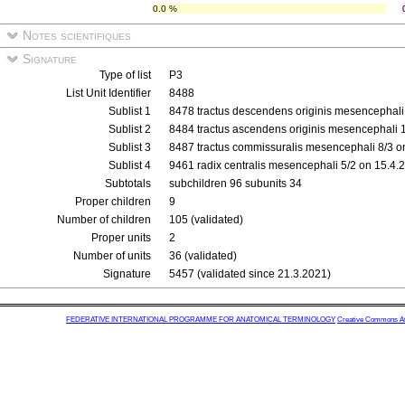
0.0 %
Notes scientifiques
Signature
Type of list
P3
List Unit Identifier
8488
Sublist 1
8478 tractus descendens originis mesencephali
Sublist 2
8484 tractus ascendens originis mesencephali 
Sublist 3
8487 tractus commissuralis mesencephali 8/3 o
Sublist 4
9461 radix centralis mesencephali 5/2 on 15.4.
Subtotals
subchildren 96 subunits 34
Proper children
9
Number of children
105 (validated)
Proper units
2
Number of units
36 (validated)
Signature
5457 (validated since 21.3.2021)
FEDERATIVE INTERNATIONAL PROGRAMME FOR ANATOMICAL TERMINOLOGY
Creative Commons Attr