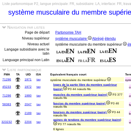
Liste partonomique P2, langue principale: FR, subsidiaire: LA, interface: FR, trav
système musculaire du membre supéri
Navigation par listes
Page de départ
Partonomie TAH
Niveau supérieur
système musculaire
Abrégé
étendu
Niveau actuel
système musculaire du membre supérieur
é
Langage subsidiaire avec le
latin
Language principal non Latin
Liste partonomique
FMA
TA
UID
ISA
Equivalent français court
Term
71296
1971
tax
système musculaire du membre supérieur
syst
loges de la partie libre du membre supérieur
45233
1972
tax
c
(paire)
P3 44 nœuds fils
muscles du membre supérieur (paire)
P3 377
71296
1980
tax
m
nœuds fils
fascias du membre supérieur (paire)
P3 46
58383
2047
tax
f
nœuds fils
bourses du membre supérieur (paire)
P3 44
2189
tax
b
nœuds fils
gaines de tendons du membre supérieur (paire)
323232
2204
tax
v
P3 77 nœuds fils
6 lignes