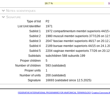
16.7 %
1
Notes scientifiques
Signature
Type of list
P2
List Unit Identifier
1971
Sublist 1
1972 compartimentum membri superioris 44/15 
Sublist 2
1980 musculi membri superioris 377/126 on 12
Sublist 3
2047 fasciae membri superioris 46/17 on 20.12
Sublist 4
2189 bursae membri superioris 44/15 on 24.1.2
Sublist 5
2204 vaginae membri superioris 77/26 on 20.1
Subtotals
subchildren 588 subunits 199
Proper children
5
Number of children
593 (validated)
Proper units
1
Number of units
200 (validated)
Signature
16693 (validated since 12.5.2025)
FEDERATIVE INTERNATIONAL PROGRAMME FOR ANATOMICAL TERMINOLOGY
Creative Commons Attr