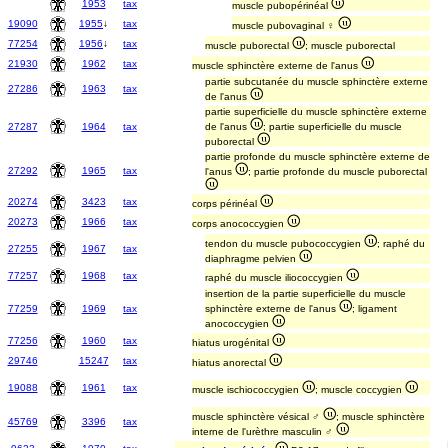
1953
tax
muscle pubopérinéal
19090
1955
↓
tax
muscle pubovaginal ♀
77254
1956
↓
tax
muscle puborectal
; muscle puborectal
21930
1962
tax
muscle sphinctère externe de l'anus
partie subcutanée du muscle sphinctère externe
27286
1963
tax
de l'anus
partie superficielle du muscle sphinctère externe
27287
1964
tax
de l'anus
; partie superficielle du muscle
puborectal
partie profonde du muscle sphinctère externe de
27292
1965
tax
l'anus
; partie profonde du muscle puborectal
20274
3423
tax
corps périnéal
20273
1966
tax
corps anococcygien
tendon du muscle pubococcygien
; raphé du
27255
1967
tax
diaphragme pelvien
77257
1968
tax
raphé du muscle iliococcygien
insertion de la partie superficielle du muscle
77259
1969
tax
sphinctère externe de l'anus
; ligament
anococcygien
77256
1960
tax
hiatus urogénital
29746
15247
tax
hiatus anorectal
19088
1961
tax
muscle ischiococcygien
; muscle coccygien
muscle sphinctère vésical ♂
; muscle sphinctère
45769
3396
tax
interne de l'urèthre masculin ♂