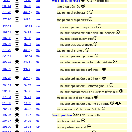
9623
1970
tax
muscles du périnée
P3 17 nœuds fils
20244
3420
tax
raphé du périnée
27378
3426
↓
tax
sac périnéal subcutané
27378
3427
↓
tax
sac périnéal superficiel
22062
16573
tax
espace périnéal superficiel
19731
3429
tax
muscle transverse superficiel du périnée
19730
3430
tax
muscle ischiocaverneux
19729
3431
tax
muscle bulbospongieux
27379
3432
↓
tax
sac périnéal profond
22061
16574
tax
espace périnéal profond
19732
3435
↓
tax
muscle transverse profond du périnée
19733
3399
↓
tax
muscle sphinctère d'urèthre ♂
19778
3262
↓
tax
muscle sphinctère d'urèthre ♀
30439
3437
tax
muscle sphinctère uréthrovaginal ♀
30438
3436
tax
muscle compresseur de l'urèthre féminin ♀
77304
3421
tax
muscles de la région anale
21930
1962
tax
muscle sphinctère externe de l'anus
76521
3422
tax
muscles de la région urogénitale
19725
1927
tax
fascia pelvien
P3 23 nœuds fils
20487
3428
tax
fascia du périnée
19100
1928
tax
fascia pelvien viscéral