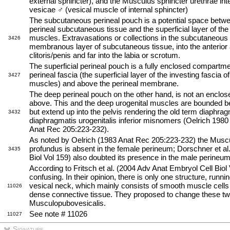
external sphincter), and the Musculus sphincter urethrae in
vesicae ♂ (vesical muscle of internal sphincter)
The subcutaneous perineal pouch is a potential space betw
perineal subcutaneous tissue and the superficial layer of the 
muscles. Extravasations or collections in the subcutaneous
3426
membranous layer of subcutaneous tissue, into the anterior 
clitoris/penis and far into the labia or scrotum.
The superficial perineal pouch is a fully enclosed compartm
perineal fascia (the superficial layer of the investing fascia of
3427
muscles) and above the perineal membrane.
The deep perineal pouch on the other hand, is not an enclo
above. This and the deep urogenital muscles are bounded 
but extend up into the pelvis rendering the old term diaphrag
3432
diaphragmatis urogenitalis inferior misnomers (Oelrich 198
Anat Rec 205:223-232).
As noted by Oelrich (1983 Anat Rec 205:223-232) the Muscu
profundus is absent in the female perineum; Dorschner et al
3435
Biol Vol 159) also doubted its presence in the male perineum
According to Fritsch et al. (2004 Adv Anat Embryol Cell Biol
confusing. In their opinion, there is only one structure, runn
vesical neck, which mainly consists of smooth muscle cells 
11026
dense connective tissue. They proposed to change these tw
Musculopubovesicalis.
See note # 11026
11027
Signature