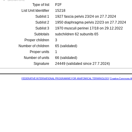
Type of list
P2F
List Unit Identifier
15218
Sublist 1
1927 fascia pelvis 23/24 on 27.7.2024
Sublist 2
1950 diaphragma pelvis 22/23 on 27.7.2024
Sublist 3
1970 musculi perinei 17/18 on 29.12.2022
Subtotals
subchildren 62 subunits 65
Proper children
3
Number of children
65 (validated)
Proper units
1
Number of units
66 (validated)
Signature
24449 (validated since 27.7.2024)
FEDERATIVE INTERNATIONAL PROGRAMME FOR ANATOMICAL TERMINOLOGY
Creative Commons Attr