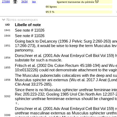
27686
3434
tax
ligament transverse du périnée
66 lignes
95.5 %
Notes scientifiques
Libelle of note
UID
See note # 11026
1941
See note # 11026
1944
Going back to DeLancey (1996 J Pelvic Surg 2:260-263) and
17:266-273), it would be wise to keep the term Musculus levat
1951
partonomy.
Dorschner et al. (2001 Adv Anat Embryol Cell Biol Vol 159) 
1954
substate for such a muscle.
Fritsch et al. (2002 Dis Colon Rectum 45:188-194) and Wu 
1955
10:e0132226) could not demonstrate attachment to the vagi
The Musculus puborectalis colocalizes with the deep and supe
Musculus spincter ani externus (Wu et al. 2017 J Anat (Lond
1956
Clin Anat 33:275-285).
Since there is no Musculus sphincter urethrae femininae inte
Rec 205:223-232; Gosling 1985 Urol Clin North Am 12:207-
3262
sphincter urethrae feminimae externus should be changed t
♀.
Dorschner et al. (2001 Adv Anat Embryol Cell Biol Vol 159)
urethrae masculinae externus as Musculus sphincter urethra
3399