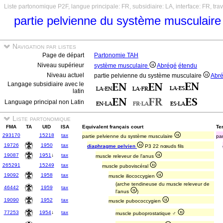
Liste partonomique P2F, langue principale: FR, subsidiaire: LA, interface: FR, tr
partie pelvienne du système musculair
Navigation par listes
Page de départ
Partonomie TAH
Niveau supérieur
système musculaire
Abrégé
étendu
Niveau actuel
partie pelvienne du système musculaire
Abr
Langage subsidiaire avec le
latin
Language principal non Latin
Liste partonomique
FMA
TA
UID
ISA
Equivalent français court
Ter
293170
15218
tax
partie pelvienne du système musculaire
pa
19726
1950
tax
diaphragme pelvien
P3 22 nœuds fils
19087
1951
↓
tax
muscle releveur de l'anus
265291
15249
tax
muscle puboviscéral
19092
1958
tax
muscle iliococcygien
(arche tendineuse du muscle releveur de
46442
1959
tax
l'anus
)
19090
1952
tax
muscle pubococcygien
77253
1954
↓
tax
muscle puboprostatique ♂