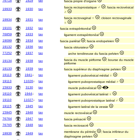
76716
1929
tax
fascia propre d'organe
fascia rectoprostatique ♂
; fascia rectovésical
19933
1930
tax
♂
fascia rectovaginal ♀
; cloison rectovaginale
19934
1931
tax
♀
19101
1932
tax
fascia extrapéritonéal
76859
1933
tax
ligament extrapéritonéal
19099
1934
tax
fascia pariétal
; fascia endopelvien
19132
1936
tax
fascia obturateur
77252
1937
tax
arche tendineuse du fascia pelvien
fascia du muscle piriforme
; bourse du muscle
19134
1938
tax
piriforme
19133
1939
tax
fascia supérieur du diaphragme pelvien
19113
1941
↓
tax
ligament pubovésical médial ♀
19113
11026
↓
tax
ligament puboprostatique médial ♂
15933
3130
tax
muscle pubovésical
19110
1944
↓
tax
ligament pubovésical latéral ♀
19110
11027
↓
tax
ligament puboprostatique latéral ♂
19115
1945
tax
ligament latéral de la vessie
15945
1946
tax
muscle rectovésical
76764
1947
tax
fascia présacré
76765
1948
tax
fascia rectosacré
membrane du périnée
; fascia inférieur du
19936
1949
tax
diaphragme pelvien