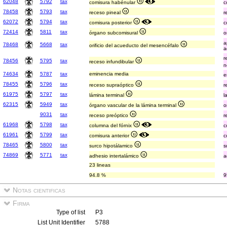
62048
5792
tax
comisura habénular
c
78458
5793
tax
receso pineal
r
62072
5794
tax
comisura posterior
c
72414
5811
tax
órgano subcomisural
o
a
78468
5668
tax
orificio del acueducto del mesencéfalo
a
r
78456
5795
tax
receso infundibular
n
74634
5787
tax
eminencia media
e
78455
5796
tax
receso supraóptico
r
61975
5797
tax
lámina terminal
l
62315
5949
tax
órgano vascular de la lámina terminal
o
9031
tax
receso preóptico
r
61968
5798
tax
columna del fórnix
c
61961
5799
tax
comisura anterior
c
78465
5800
tax
surco hipotálamico
s
74869
5771
tax
adhesio intertalámico
a
23 lineas
94.8 %
9
Notas cientificas
Firma
Type of list
P3
List Unit Identifier
5788