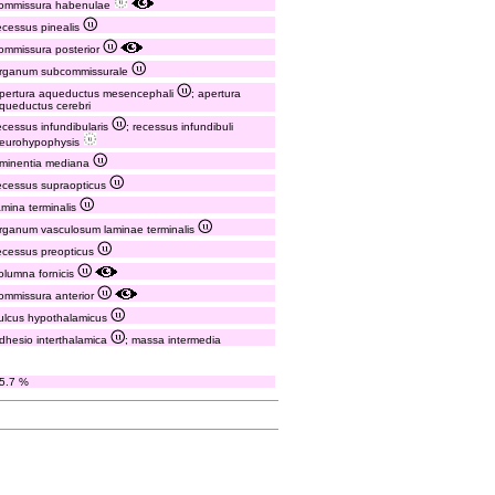
ommissura habenulae
ecessus pinealis
ommissura posterior
rganum subcommissurale
pertura aqueductus mesencephali
; apertura
queductus cerebri
ecessus infundibularis
; recessus infundibuli
eurohypophysis
minentia mediana
ecessus supraopticus
amina terminalis
rganum vasculosum laminae terminalis
ecessus preopticus
olumna fornicis
ommissura anterior
ulcus hypothalamicus
dhesio interthalamica
; massa intermedia
5.7 %