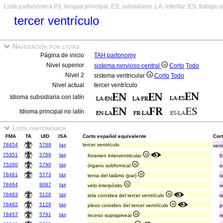
Lista partonómica P3, lengua principal: ES, subsidiaria: LA, interfaz: ES, trabajo 
tercer ventrículo
Navegación por listas
Página de inicio
TAH partonomy
Nivel superior
sistema nervioso central
Corto
Todo
Nivel 2
sistema ventricular
Corto
Todo
Nivel actual
tercer ventrículo
Idioma subsidiaria con latín
Idioma principal no latín
Lista partonómica
FMA
TA
UID
ISA
Corto español equivalente
Cort
78454
5788
tax
tercer ventrículo
vent
75351
5789
tax
foramen interventricular
f
75260
5790
tax
órgano subfornical
o
78461
5773
tax
tenia del talámo (par)
t
78464
9097
tax
velo interpósito
v
78463
5128
tax
tela coroidea del tercer ventrículo
t
78462
5129
tax
plexo coroideo del tercer ventrículo
p
78457
5791
tax
receso suprapineal
r