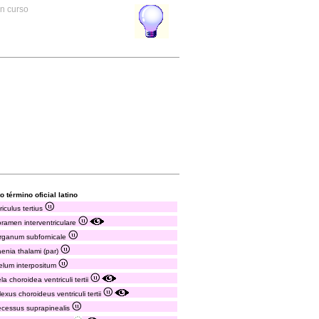
en curso
o término oficial latino
riculus tertius
oramen interventriculare
rganum subfornicale
aenia thalami (par)
elum interpositum
ela choroidea ventriculi tertii
lexus choroideus ventriculi tertii
ecessus suprapinealis