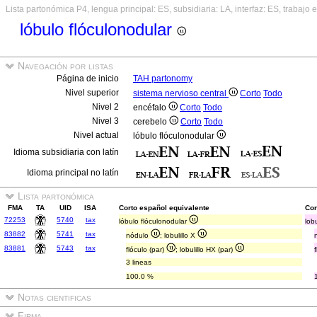
Lista partonómica P4, lengua principal: ES, subsidiaria: LA, interfaz: ES, trabajo 
lóbulo flóculonodular
Navegación por listas
Página de inicio
TAH partonomy
Nivel superior
sistema nervioso central
Corto
Todo
Nivel 2
encéfalo
Corto
Todo
Nivel 3
cerebelo
Corto
Todo
Nivel actual
lóbulo flóculonodular
Idioma subsidiaria con latín
Idioma principal no latín
Lista partonómica
FMA
TA
UID
ISA
Corto español equivalente
Cor
72253
5740
tax
lóbulo flóculonodular
lob
83882
5741
tax
nódulo
; lobulillo X
83881
5743
tax
flóculo (par)
; lobulillo HX (par)
3 lineas
100.0 %
Notas cientificas
Firma