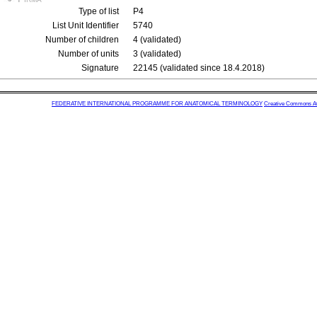
Type of list
P4
List Unit Identifier
5740
Number of children
4 (validated)
Number of units
3 (validated)
Signature
22145 (validated since 18.4.2018)
FEDERATIVE INTERNATIONAL PROGRAMME FOR ANATOMICAL TERMINOLOGY
Creative Commons Attr