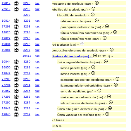
19812
3290
tax
mediastino del testículo (par) ♂
76512
3292
tax
lobulillos del testículo (par) ♂
3292
# lobulillo del testículo ♂
19814
3291
tax
tabique testicular (par) ♂
77298
3293
tax
parenquima del testículo (par) ♂
19826
3294
tax
túbulo seminífero contorneado (par) ♂
19827
3295
tax
túbulo seminífero recto (par) ♂
19834
3296
tax
red testicular (par) ♂
19081
3297
tax
conductillos eferentes del testículo (par) ♂
16412
tax
láminas del testículo (par) ♂
P4 32 hijos
19844
3280
tax
túnica vaginal del testículo (par) ♂
19850
3281
tax
lámina parietal (par) ♂
19849
3282
tax
lámina visceral (par) ♂
77293
3283
tax
ligamento superior del epidídimo (par) ♂
77294
3284
tax
ligamento inferior del epidídimo (par) ♂
19857
3285
tax
seno del epidídimo (par) ♂
77295
3286
tax
túnica serosa del testículo (par) ♂
77296
3287
tax
tela subserosa del testículo (par) ♂
19843
3288
tax
túnica albugínea del testículo (par) ♂
19845
3289
tax
túnica vascular del testículo (par) ♂
27 lineas
88.5 %