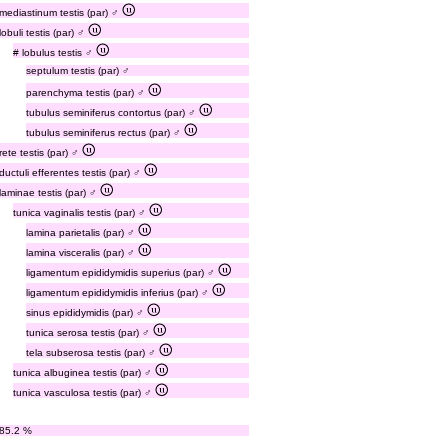
mediastinum testis (par) ♂
lobuli testis (par) ♂
# lobulus testis ♂
septulum testis (par) ♂
parenchyma testis (par) ♂
tubulus seminiferus contortus (par) ♂
tubulus seminiferus rectus (par) ♂
rete testis (par) ♂
ductuli efferentes testis (par) ♂
laminae testis (par) ♂
tunica vaginalis testis (par) ♂
lamina parietalis (par) ♂
lamina visceralis (par) ♂
ligamentum epididymidis superius (par) ♂
ligamentum epididymidis inferius (par) ♂
sinus epididymidis (par) ♂
tunica serosa testis (par) ♂
tela subserosa testis (par) ♂
tunica albuginea testis (par) ♂
tunica vasculosa testis (par) ♂
85.2 %