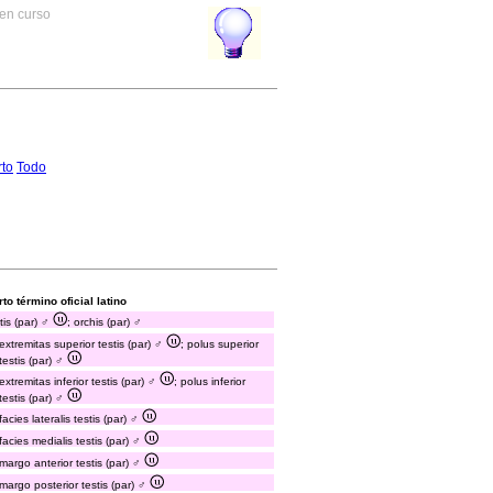
 en curso
to
Todo
to término oficial latino
tis (par) ♂
; orchis (par) ♂
extremitas superior testis (par) ♂
; polus superior
testis (par) ♂
extremitas inferior testis (par) ♂
; polus inferior
testis (par) ♂
facies lateralis testis (par) ♂
facies medialis testis (par) ♂
margo anterior testis (par) ♂
margo posterior testis (par) ♂