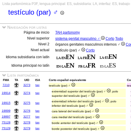
Lista partonómica P3F, lengua principal: ES, subsidiaria: LA, interfaz: ES, trabajo
testículo (par) ♂
Navegación por listas
Página de inicio
TAH partonomy
Nivel superior
sistema genital masculino ♂
Corto
Todo
Nivel 2
órganos genitales masculinos internos ♂
Cor
Nivel actual
testículo (par) ♂
Corto
Idioma subsidiaria con latín
Idioma principal no latín
Lista partonómica
FMA
TA
UID
ISA
Corto español equivalente
Cor
7210
3273
tax
testículo (par) ♂
tes
extremidad superior del testículo (par) ♂
; polo
19914
3274
tax
superior del testículo (par) ♂
extremidad inferior del testículo (par) ♂
; polo
19915
3275
tax
inferior del testículo (par) ♂
19899
3276
tax
cara lateral del testículo (par) ♂
19897
3277
tax
cara medial del testículo (par) ♂
75128
3278
tax
borde anterior del testículo (par) ♂
75129
3279
tax
borde posterior del testículo (par) ♂