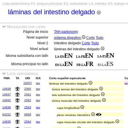
Lista partonómica P3, lengua principal: ES, subsidiaria: LA, interfaz: ES, trabajo 
láminas del intestino delgado
Navegación por listas
Página de inicio
TAH partonomy
Nivel superior
sistema digestivo
Corto
Todo
Nivel 2
intestino delgado
Corto
Todo
Nivel actual
láminas del intestino delgado
Idioma subsidiaria con latín
Idioma principal no latín
Lista partonómica
FMA
TA
UID
ISA
Corto español equivalente
Co
16057
tax
láminas del intestino delgado
la
14938
2560
tax
túnica serosa del intestino delgado
14937
2561
tax
tela subserosa del intestino delgado
14932
2562
tax
túnica muscular del intestino delgado
14936
2563
tax
capa longitudinal
63252
6858
tax
plexo nervioso mientérico
14935
2564
tax
capa muscular circular del intestino delgado