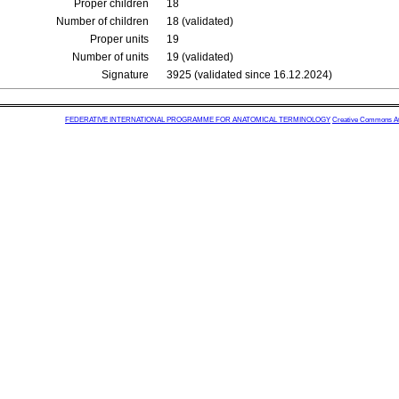
Proper children
18
Number of children
18 (validated)
Proper units
19
Number of units
19 (validated)
Signature
3925 (validated since 16.12.2024)
FEDERATIVE INTERNATIONAL PROGRAMME FOR ANATOMICAL TERMINOLOGY
Creative Commons Attr