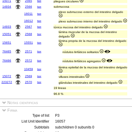
15071
2565
tax
pliegues circulares
14934
2566
tax
submucosa
plexo submucoso externo del intestino delgado
16011
tax
16012
tax
plexo submucoso interno del intestino delgado
14933
2567
tax
túnica mucosa del intestino delgado
lámina muscular de la mucosa del intestino
15051
2568
tax
delgado
lámina propria de la mucosa del intestino delgado
15651
15551
tax
76465
2571
tax
nódulos linfáticos solitarios
76466
2572
tax
nódulos linfáticos agregatos
lámina epitelial de la mucosa del intestino delgado
10459
tax
15072
2569
tax
villuses intestinales
223272
2570
tax
glándulas intestinales del intestino delgado
19 lineas
96.8 %
Notas cientificas
Firma
Type of list
P3
List Unit Identifier
16057
Subtotals
subchildren 0 subunits 0