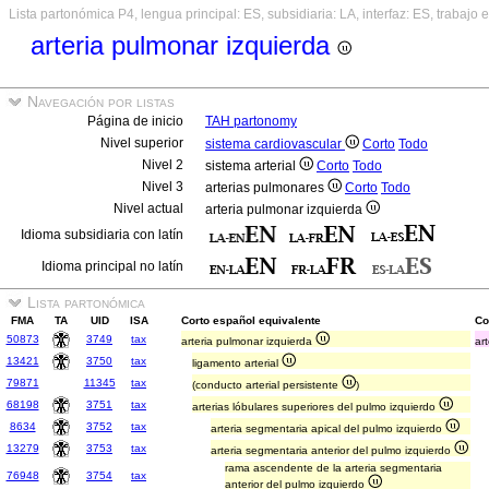
Lista partonómica P4, lengua principal: ES, subsidiaria: LA, interfaz: ES, trabajo 
arteria pulmonar izquierda
Navegación por listas
Página de inicio
TAH partonomy
Nivel superior
sistema cardiovascular
Corto
Todo
Nivel 2
sistema arterial
Corto
Todo
Nivel 3
arterias pulmonares
Corto
Todo
Nivel actual
arteria pulmonar izquierda
Idioma subsidiaria con latín
Idioma principal no latín
Lista partonómica
FMA
TA
UID
ISA
Corto español equivalente
Co
50873
3749
tax
arteria pulmonar izquierda
ar
13421
3750
tax
ligamento arterial
79871
11345
tax
(conducto arterial persistente
)
68198
3751
tax
arterias lóbulares superiores del pulmo izquierdo
8634
3752
tax
arteria segmentaria apical del pulmo izquierdo
13279
3753
tax
arteria segmentaria anterior del pulmo izquierdo
rama ascendente de la arteria segmentaria
76948
3754
tax
anterior del pulmo izquierdo