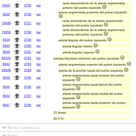
rama descendente de la arteria segmentaria
76947
3755
tax
anterior del pulmo izquierdo
arteria segmentaria posterior del pulmo izquierdo
8635
3756
tax
rama ascendente de la arteria segmentaria
76949
3757
tax
posterior del pulmo izquierdo
rama descendente de la arteria segmentaria
76950
3758
tax
posterior del pulmo izquierdo
8638
3759
tax
arteria lingular del pulmo izquierdo
8640
3760
tax
arteria lingular inferior
8639
3761
tax
arteria lingular superior
68201
3762
tax
arterias lóbulares inferiores del pulmo izquierdo
8642
3763
tax
arteria segmentaria superior del pulmo izquierdo
68846
3764
tax
arteria de la porción basal del pulmo izquierdo
arteria segmentaria basal anterior del pulmo
8645
3765
tax
izquierdo
arteria segmentaria basal lateral del pulmo
8646
3766
tax
izquierdo
arteria segmentaria basal medial del pulmo
8644
3767
tax
izquierdo
arteria segmentaria basal posterior del pulmo
8647
3768
tax
izquierdo
21 lineas
90.5 %
Notas cientificas
Firma