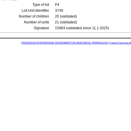
Type of list
P4
List Unit Identifier
3749
Number of children
20 (validated)
Number of units
21 (validated)
Signature
15993 (validated since 11.1.2025)
FEDERATIVE INTERNATIONAL PROGRAMME FOR ANATOMICAL TERMINOLOGY
Creative Commons Attr