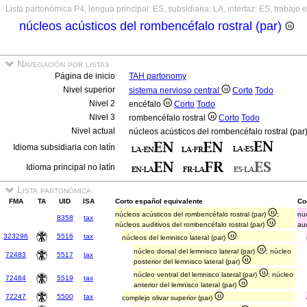
Lista partonómica P4, lengua principal: ES, subsidiaria: LA, interfaz: ES, trabajo 
núcleos acústicos del rombencéfalo rostral (par)
Navegación por listas
Página de inicio
TAH partonomy
Nivel superior
sistema nervioso central
Corto
Todo
Nivel 2
encéfalo
Corto
Todo
Nivel 3
rombencéfalo rostral
Corto
Todo
Nivel actual
núcleos acústicos del rombencéfalo rostral (par
Idioma subsidiaria con latín
Idioma principal no latín
Lista partonómica
FMA
TA
UID
ISA
Corto español equivalente
Cor
núcleos acústicos del rombencéfalo rostral (par)
;
nuc
8358
tax
núcleos auditivos del rombencéfalo rostral (par)
aud
323296
5516
tax
núcleos del lemnisco lateral (par)
núcleo dorsal del lemnisco lateral (par)
; núcleo
72483
5517
tax
posterior del lemnisco lateral (par)
núcleo ventral del lemnisco lateral (par)
; núcleo
72484
5519
tax
anterior del lemnisco lateral (par)
72247
5500
tax
complejo olivar superior (par)