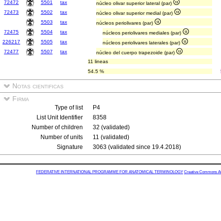
72472
5501
tax
núcleo olivar superior lateral (par)
72473
5502
tax
núcleo olivar superior medial (par)
5503
tax
núcleos periolivares (par)
72475
5504
tax
núcleos periolivares mediales (par)
226217
5505
tax
núcleos periolivares laterales (par)
72477
5507
tax
núcleo del cuerpo trapezoide (par)
11 lineas
54.5 %
Notas cientificas
Firma
Type of list
P4
List Unit Identifier
8358
Number of children
32 (validated)
Number of units
11 (validated)
Signature
3063 (validated since 19.4.2018)
FEDERATIVE INTERNATIONAL PROGRAMME FOR ANATOMICAL TERMINOLOGY
Creative Commons Attr