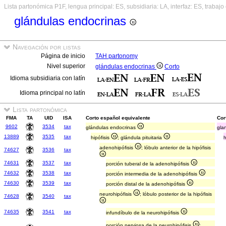
Lista partonómica P1F, lengua principal: ES, subsidiaria: LA, interfaz: ES, trabajo
glándulas endocrinas
Navegación por listas
Página de inicio
TAH partonomy
Nivel superior
glándulas endocrinas
Corto
Idioma subsidiaria con latín
Idioma principal no latín
Lista partonómica
FMA
TA
UID
ISA
Corto español equivalente
Cor
9602
3534
tax
glándulas endocrinas
gla
13889
3535
tax
hipófisis
; glándula pituitaria
adenohipófisis
; lóbulo anterior de la hipófisis
74627
3536
tax
74631
3537
tax
porción tuberal de la adenohipófisis
74632
3538
tax
porción intermedia de la adenohipófisis
74630
3539
tax
porción distal de la adenohipófisis
neurohipófisis
; lóbulo posterior de la hipófisis
74628
3540
tax
74635
3541
tax
infundíbulo de la neurohipófisis
porción nerviosa de la neurohipófisis
;