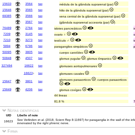
15633
3564
tax
médula de la glándula suprarenal (par)
15646
3565
tax
hilio de la glándula suprarenal (par)
69385
3566
tax
vena central de la glándula suprarenal (par)
3567
tax
(glándula suprarenal accesoria (par)
)
76489
2764
tax
islotes pancreáticos
7209
3145
tax
ovario ♀
7210
3273
tax
testículo ♂
5894
6796
tax
paraganglios simpáticos
50095
3805
tax
cuerpo carotídeo
50848
4507
tax
glomus yugular
; glomus tímpanico
327494
16622
tax
glomuses aortopulmonares
16623
↓
tax
glomuses cavales
glomuses paraaorticos
; cuerpos paraaorticos
15647
3801
tax
15649
4206
tax
glomus coxígeo
44 lineas
81.8 %
Notas cientificas
UID
Libelle of note
See Verlinden et al. (2018, Scient Rep 8:11697) for paraganglia in the wall of the in
16623
innervated by the right phrenic nerve.
Firma