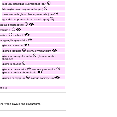
medulla glandulae suprarenalis (par)
hilum glandulae suprarenalis (par)
vena centralis glandulae suprarenalis (par)
(glandula suprarenalis accessoria (par)
)
insulae pancreaticae
ovarium ♀
testis ♂
; orchis ♂
paraganglia sympathica
glomus caroticum
glomus jugulare
; glomus tympanicum
glomera aortopulmonalia
; glomera aortica
thoracica
glomera cavalia
glomera paraaortica
; corpora paraaortica
;
glomera aortica abdominalia
glomus coccygeum
; corpus coccygeum
79.5 %
ferior vena cava in the diaphragma,