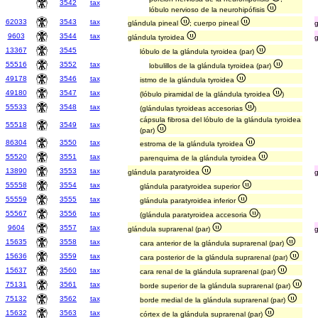
3542
tax
lóbulo nervioso de la neurohipófisis
62033
3543
tax
glándula pineal
; cuerpo pineal
9603
3544
tax
glándula tyroidea
13367
3545
lóbulo de la glándula tyroidea (par)
55516
3552
tax
lobulillos de la glándula tyroidea (par)
49178
3546
tax
istmo de la glándula tyroidea
49180
3547
tax
(lóbulo piramidal de la glándula tyroidea
)
55533
3548
tax
(glándulas tyroideas accesorias
)
cápsula fibrosa del lóbulo de la glándula tyroidea
55518
3549
tax
(par)
86304
3550
tax
estroma de la glándula tyroidea
55520
3551
tax
parenquima de la glándula tyroidea
13890
3553
tax
glándula paratyroidea
55558
3554
tax
glándula paratyroidea superior
55559
3555
tax
glándula paratyroidea inferior
55567
3556
tax
(glándula paratyroidea accesoria
)
9604
3557
tax
glándula suprarenal (par)
g
15635
3558
tax
cara anterior de la glándula suprarenal (par)
15636
3559
tax
cara posterior de la glándula suprarenal (par)
15637
3560
tax
cara renal de la glándula suprarenal (par)
75131
3561
tax
borde superior de la glándula suprarenal (par)
75132
3562
tax
borde medial de la glándula suprarenal (par)
15632
3563
tax
córtex de la glándula suprarenal (par)