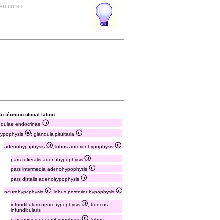
 en curso
to término oficial latino
ndulae endocrinae
hypophysis
; glandula pituitaria
adenohypophysis
; lobus anterior hypophysis
pars tuberalis adenohypophysis
pars intermedia adenohypophysis
pars distalis adenohypophysis
neurohypophysis
; lobus posterior hypophysis
infundibulum neurohypophysis
; truncus
infundibularis
pars nervosa neurohypophysis
; lobus