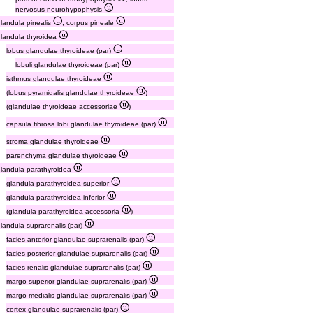
nervosus neurohypophysis
glandula pinealis
; corpus pineale
glandula thyroidea
lobus glandulae thyroideae (par)
lobuli glandulae thyroideae (par)
isthmus glandulae thyroideae
(lobus pyramidalis glandulae thyroideae
)
(glandulae thyroideae accessoriae
)
capsula fibrosa lobi glandulae thyroideae (par)
stroma glandulae thyroideae
parenchyma glandulae thyroideae
glandula parathyroidea
glandula parathyroidea superior
glandula parathyroidea inferior
(glandula parathyroidea accessoria
)
landula suprarenalis (par)
facies anterior glandulae suprarenalis (par)
facies posterior glandulae suprarenalis (par)
facies renalis glandulae suprarenalis (par)
margo superior glandulae suprarenalis (par)
margo medialis glandulae suprarenalis (par)
cortex glandulae suprarenalis (par)