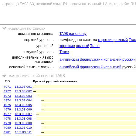
страница ТА98 A3, основной язык: RU, вспомогательный: LA, интерфейс: RU
навигация по списку
домашняя страница
TA98 partonomy
верхний уровень
лимфоидная система
короткие
полный
Tra
уровень 2
короткие
полный
Trace
текущий уровень
Trace
дополнительный язык с
английский
французский
испанский
русский
латиницей
основной язык не латынь
английский
французский
испанский
русский
партономический список TA98
TID
Краткий русский эквивалент
4971
13.3.03.001
---
4972
13.3.03.002
---
4973
13.3.03.003
---
4974
13.3.03.004
---
4975
13.3.03.005
---
4976
13.3.03.006
---
4977
13.3.03.007
---
4978
13.3.03.008
---
4979
13.3.03.009
---
4980
13.3.03.010
---
4981
13.3.03.011
---