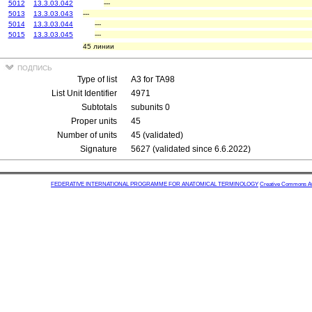
5012
13.3.03.042
---
5013
13.3.03.043
---
5014
13.3.03.044
---
5015
13.3.03.045
---
45 линии
подпись
Type of list
A3 for TA98
List Unit Identifier
4971
Subtotals
subunits 0
Proper units
45
Number of units
45 (validated)
Signature
5627 (validated since 6.6.2022)
FEDERATIVE INTERNATIONAL PROGRAMME FOR ANATOMICAL TERMINOLOGY
Creative Commons Attr