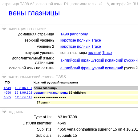
страница ТА98 A3, основной язык: RU, вспомогательный: LA, интерфейс: RU
вены глазницы
навигация по списку
домашняя страница
TA98 partonomy
верхний уровень
короткие
полный
Trace
уровень 2
короткие
полный
Trace
текущий уровень
вены глазницы
полный
Trace
дополнительный язык с
английский
французский
испанский
русский
латиницей
основной язык не латынь
английский
французский
испанский
русский
партономический список TA98
TID
Краткий русский эквивалент
4649
12.3.06.101
вены глазницы
4650
12.3.06.102
верхняя глазная вена
15 children
4665
12.3.06.117
нижняя глазная вена
17 линии
подпись
Type of list
A3 for TA98
List Unit Identifier
4649
Sublist 1
4650 vena ophthalmica superior 15 on 4.10.20
Subtotals
subunits 15