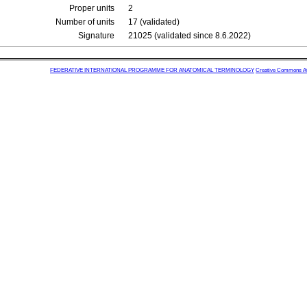
Proper units
2
Number of units
17 (validated)
Signature
21025 (validated since 8.6.2022)
FEDERATIVE INTERNATIONAL PROGRAMME FOR ANATOMICAL TERMINOLOGY
Creative Commons Attr