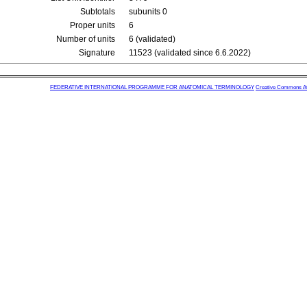
Subtotals
subunits 0
Proper units
6
Number of units
6 (validated)
Signature
11523 (validated since 6.6.2022)
FEDERATIVE INTERNATIONAL PROGRAMME FOR ANATOMICAL TERMINOLOGY
Creative Commons Attr