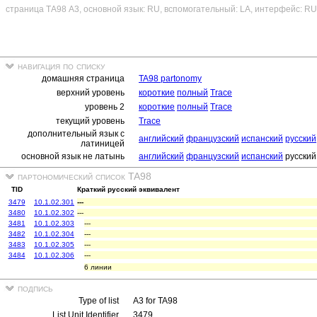
страница ТА98 A3, основной язык: RU, вспомогательный: LA, интерфейс: RU
навигация по списку
домашняя страница
TA98 partonomy
верхний уровень
короткие
полный
Trace
уровень 2
короткие
полный
Trace
текущий уровень
Trace
дополнительный язык с
английский
французский
испанский
русский
латиницей
основной язык не латынь
английский
французский
испанский
русский
партономический список TA98
TID
Краткий русский эквивалент
3479
10.1.02.301
---
3480
10.1.02.302
---
3481
10.1.02.303
---
3482
10.1.02.304
---
3483
10.1.02.305
---
3484
10.1.02.306
---
6 линии
подпись
Type of list
A3 for TA98
List Unit Identifier
3479