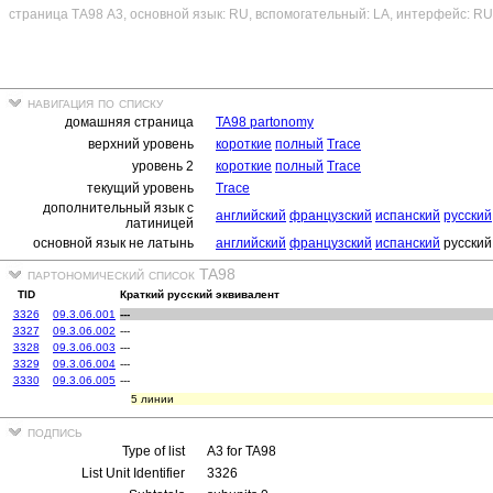
страница ТА98 A3, основной язык: RU, вспомогательный: LA, интерфейс: RU
навигация по списку
домашняя страница
TA98 partonomy
верхний уровень
короткие
полный
Trace
уровень 2
короткие
полный
Trace
текущий уровень
Trace
дополнительный язык с
английский
французский
испанский
русский
латиницей
основной язык не латынь
английский
французский
испанский
русский
партономический список TA98
TID
Краткий русский эквивалент
3326
09.3.06.001
---
3327
09.3.06.002
---
3328
09.3.06.003
---
3329
09.3.06.004
---
3330
09.3.06.005
---
5 линии
подпись
Type of list
A3 for TA98
List Unit Identifier
3326