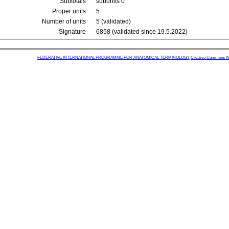
Subtotals
subunits 0
Proper units
5
Number of units
5 (validated)
Signature
6858 (validated since 19.5.2022)
FEDERATIVE INTERNATIONAL PROGRAMME FOR ANATOMICAL TERMINOLOGY
Creative Commons Attr