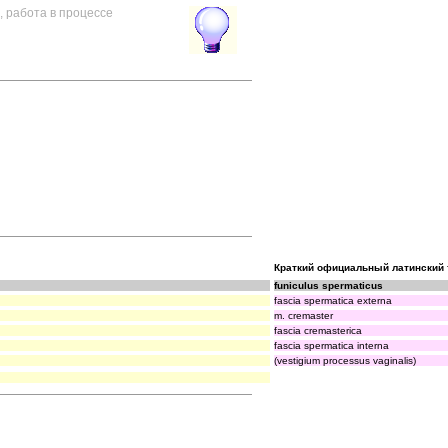
, работа в процессе
Краткий официальный латинский
funiculus spermaticus
fascia spermatica externa
m. cremaster
fascia cremasterica
fascia spermatica interna
(vestigium processus vaginalis)