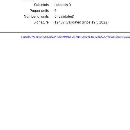
Subtotals
subunits 0
Proper units
6
Number of units
6 (validated)
Signature
12437 (validated since 19.5.2022)
FEDERATIVE INTERNATIONAL PROGRAMME FOR ANATOMICAL TERMINOLOGY
Creative Commons Attr