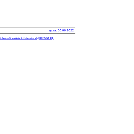
дата: 06.06.2022
ibution-ShareAlike 4.0 International
(CC BY-SA 4.0)