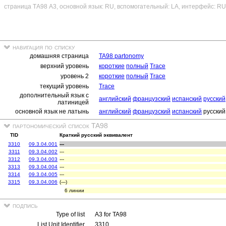
страница ТА98 A3, основной язык: RU, вспомогательный: LA, интерфейс: RU
навигация по списку
домашняя страница
TA98 partonomy
верхний уровень
короткие
полный
Trace
уровень 2
короткие
полный
Trace
текущий уровень
Trace
дополнительный язык с
английский
французский
испанский
русский
латиницей
основной язык не латынь
английский
французский
испанский
русский
партономический список TA98
TID
Краткий русский эквивалент
3310
09.3.04.001
---
3311
09.3.04.002
---
3312
09.3.04.003
---
3313
09.3.04.004
---
3314
09.3.04.005
---
3315
09.3.04.006
(---)
6 линии
подпись
Type of list
A3 for TA98
List Unit Identifier
3310